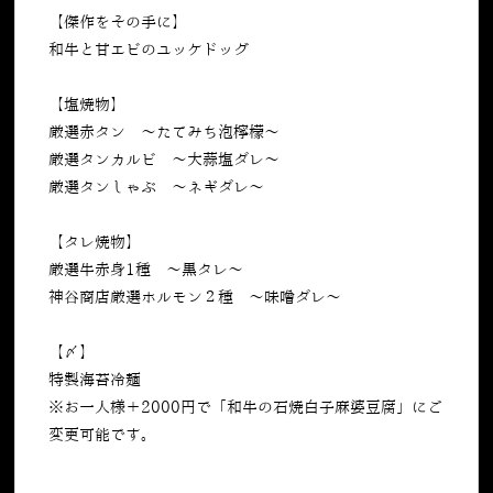
【傑作をその手に】
和牛と甘エビのユッケドッグ
【塩焼物】
厳選赤タン 〜たてみち泡檸檬〜
厳選タンカルビ 〜大蒜塩ダレ〜
厳選タンしゃぶ 〜ネギダレ〜
【タレ焼物】
厳選牛赤身1種 〜黒タレ〜
神谷商店厳選ホルモン２種 〜味噌ダレ〜
【〆】
特製海苔冷麺
※お一人様＋2000円で「和牛の石焼白子麻婆豆腐」にご
変更可能です。