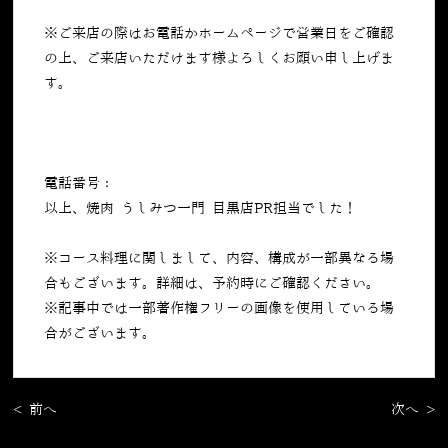
※ご来店の際はお電話かホームページで営業日をご確認
の上、ご来店いただけます様よろしくお願い申し上げま
す。
電話番号：
050-5269-7023
以上、焼肉 うしみつ一門 目黒店PR担当でした！
※コース料理に関しまして、内容、構成が一部異なる場
合もございます。詳細は、予約時にご確認ください。
※記事中では一部著作権フリーの画像を使用している場
合がございます。
< 前へ
次へ >