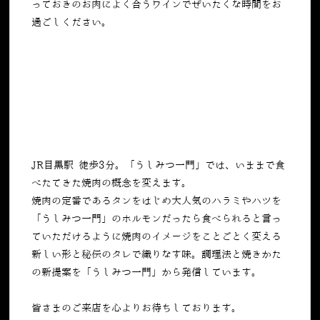
っておきのお肉によく合うワインでぜいたくな時間をお
過ごしください。
JR目黒駅 徒歩3分。「うしみつ一門」では、いままで食
べたてきた焼肉の概念を変えます。
焼肉の定番であるタンをはじめ大人気のハラミやハツを
「うしみつ一門」のホルモンだったら食べられると言っ
ていただけるように焼肉のイメージをことごとく変える
新しい形と秘伝のタレで織りなす味。調理法と焼きかた
の新提案を「うしみつ一門」から発信しています。
皆さまのご来店を心よりお待ちしております。