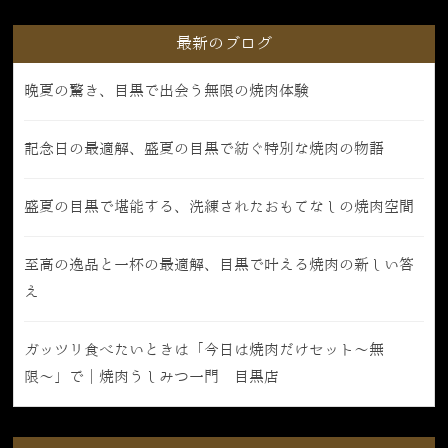
最新のブログ
晩夏の驚き、目黒で出会う無限の焼肉体験
記念日の最適解、盛夏の目黒で紡ぐ特別な焼肉の物語
盛夏の目黒で堪能する、洗練されたおもてなしの焼肉空間
至高の逸品と一杯の最適解、目黒で叶える焼肉の新しい答
え
ガッツリ食べたいときは「今日は焼肉だけセット〜無
限〜」で｜焼肉うしみつ一門 目黒店