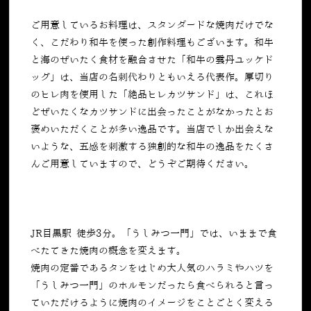
ご用意しているお料理は、スタンダードな焼肉だけでな
く、こだわり和牛を使った創作料理もございます。和牛
と海のぜいたく食材を融合させた「和牛の雲丹ユッケド
ッグ」は、当店の名刺代わりともいえる代表作。厚切り
のヒレ肉を使用した「絶品ヒレカツサンド」は、これほ
どぜいたくなカツサンドに出会ったことがなかったとお
褒めいただくことが多い逸品です。当店でしか出会えな
いような、五感を刺激する独創的な和牛の逸品をたくさ
んご用意していますので、どうぞご期待ください。
JR目黒駅 徒歩3分。「うしみつ一門」では、いままで食
べたてきた焼肉の概念を変えます。
焼肉の定番であるタンをはじめ大人気のハラミやハツを
「うしみつ一門」のホルモンだったら食べられると言っ
ていただけるように焼肉のイメージをことごとく変える