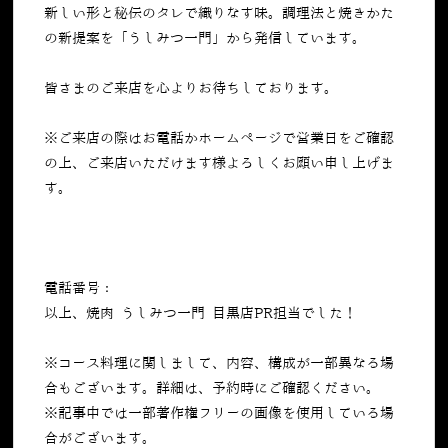
新しい形と秘伝のタレで織りなす味。調理法と焼きかた
の新提案を「うしみつ一門」から発信しています。
皆さまのご来店を心よりお待ちしております。
※ご来店の際はお電話かホームページで営業日をご確認
の上、ご来店いただけます様よろしくお願い申し上げま
す。
電話番号：
050-5269-7023
以上、焼肉 うしみつ一門 目黒店PR担当でした！
※コース料理に関しまして、内容、構成が一部異なる場
合もございます。詳細は、予約時にご確認ください。
※記事中では一部著作権フリーの画像を使用している場
合がございます。