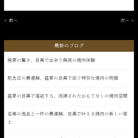
< 前へ
次へ >
最新のブログ
晩夏の驚き、目黒で出会う無限の焼肉体験
記念日の最適解、盛夏の目黒で紡ぐ特別な焼肉の物語
盛夏の目黒で堪能する、洗練されたおもてなしの焼肉空間
至高の逸品と一杯の最適解、目黒で叶える焼肉の新しい答
え