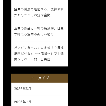
盛夏の目黒で堪能する、洗練され
たおもてなしの焼肉空間
至高の逸品と一杯の最適解、目黒
で叶える焼肉の新しい答え
ガッツリ食べたいときは「今日は
焼肉だけセット〜無限〜」で｜焼
肉うしみつ一門 目黒店
アーカイブ
2026年8月
2026年7月