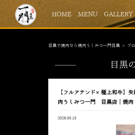
HOME
MENU
GALLERY
目黒で焼肉なら焼肉うしみつ一門目黒
>
ブ
目黒
【フルアテンド×極上和牛】失
肉うしみつ一門 目黒店｜焼肉
2026.05.13