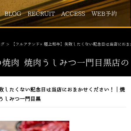
BLOG
RECRUIT
ACCESS
WEB予約
ログ
>
【フルアテンド×極上和牛】失敗したくない記念日は当店におま
の焼肉 焼肉うしみつ一門目黒店の
敗したくない記念日は当店におまかせください！｜焼
うしみつ一門目黒