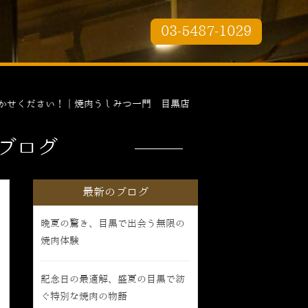
03-5487-1029
かせください！｜焼肉うしみつ一門 目黒店
ブログ
最新のブログ
晩夏の驚き、目黒で出会う無限の
焼肉体験
記念日の最適解、盛夏の目黒で紡
ぐ特別な焼肉の物語