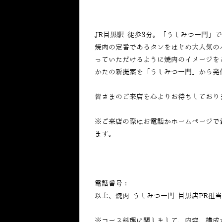
JR目黒駅 徒歩3分。「うしみつ一門」
焼肉の定番であるタンをはじめ大人気の
っていただけるように焼肉のイメージを
かたの新提案を「うしみつ一門」から発
皆さまのご来店を心よりお待ちしており
※ご来店の際はお電話かホームページで
ます。
電話番号：
050-5269-7023
以上、焼肉 うしみつ一門 目黒店PR担
※コース料理に関しまして、内容、構成