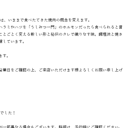
では、いままで食べたてきた焼肉の概念を変えます。
ハラミやハツを「うしみつ一門」のホルモンだったら食べられると言
ことごとく変える新しい形と秘伝のタレで織りなす味。調理法と焼き
信しています。
ます。
営業日をご確認の上、ご来店いただけます様よろしくお願い申し上げ
当でした！
が一部異なる場合もございます。詳細は、予約時にご確認ください。