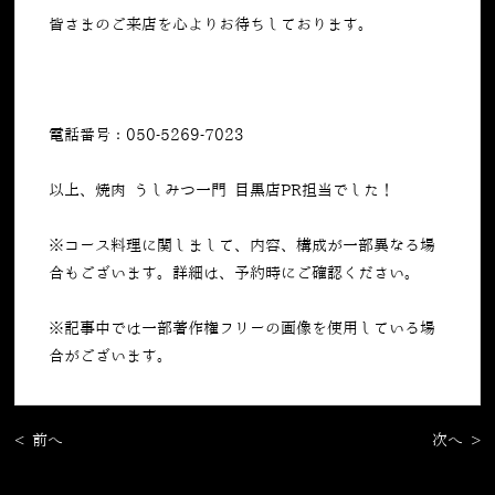
皆さまのご来店を心よりお待ちしております。
電話番号：050-5269-7023
以上、焼肉 うしみつ一門 目黒店PR担当でした！
※コース料理に関しまして、内容、構成が一部異なる場
合もございます。詳細は、予約時にご確認ください。
※記事中では一部著作権フリーの画像を使用している場
合がございます。
< 前へ
次へ >