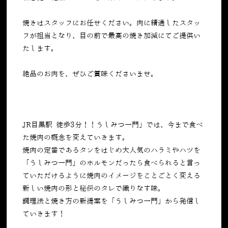
焼きはスタッフにお任せください。肉に精通したスタッ
フが担当となり、目の前で最高の焼き加減にてご提供い
たします。
絶品のお肉を、ぜひご賞味くださいませ。
JR目黒駅 徒歩3分！！うしみつ一門」では、今まで食べ
た焼肉の概念を変えていきます。
焼肉の定番であるタンをはじめ大人気のハラミやハツを
「うしみつ一門」のホルモンだったら食べられると言っ
ていただけるように焼肉のイメージをことごとく変える
新しい焼肉の形と秘伝のタレで織りなす味。
調理法と焼き方の新提案を「うしみつ一門」から発信し
ていきます！