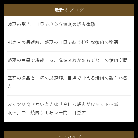
最新のブログ
晩夏の驚き、目黒で出会う無限の焼肉体験
記念日の最適解、盛夏の目黒で紡ぐ特別な焼肉の物語
盛夏の目黒で堪能する、洗練されたおもてなしの焼肉空間
至高の逸品と一杯の最適解、目黒で叶える焼肉の新しい答
え
ガッツリ食べたいときは「今日は焼肉だけセット〜無
限〜」で｜焼肉うしみつ一門 目黒店
アーカイブ