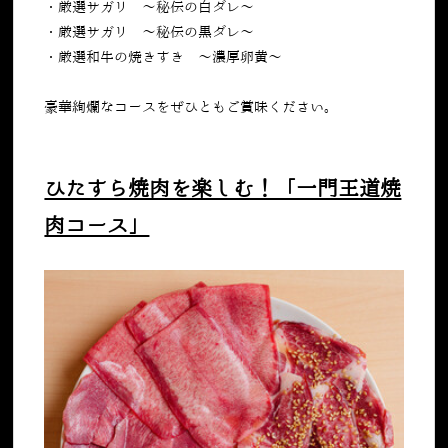
・厳選サガリ ～秘伝の白ダレ〜
・厳選サガリ ～秘伝の黒ダレ〜
・厳選和牛の焼きすき ～濃厚卵黄〜
豪華絢爛なコースをぜひともご賞味ください。
ひたすら焼肉を楽しむ！「一門王道焼
肉コース」