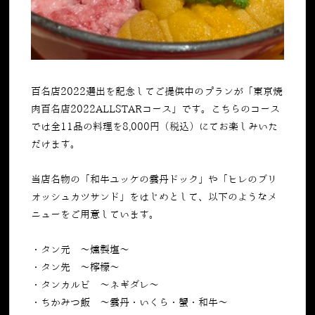
百名店
2022
選出を記念してご提供中のプランが「東京焼
肉百名店
2022ALLSTAR
コース」です。こちらのコース
では全
11
品の料理を
8,000
円（税込）にてお楽しみいた
だけます。
当店名物の「和牛ユッケの雲丹ドック」や「ヒレのブリ
オッシュカツサンド」をはじめとして、以下のようなメ
ニューをご用意しています。
・タン元 ～燻製塩～
・タン先 ～檸檬〜
・タンカルビ ～ネギダレ〜
・ちかみつ飯 ～雲丹・いくら・蟹・和牛〜