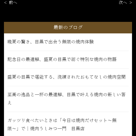
< 前へ
次へ >
最新のブログ
晩夏の驚き、目黒で出会う無限の焼肉体験
記念日の最適解、盛夏の目黒で紡ぐ特別な焼肉の物語
盛夏の目黒で堪能する、洗練されたおもてなしの焼肉空間
至高の逸品と一杯の最適解、目黒で叶える焼肉の新しい答
え
ガッツリ食べたいときは「今日は焼肉だけセット〜無
限〜」で｜焼肉うしみつ一門 目黒店