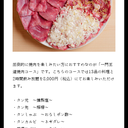
圧倒的に焼肉を楽しみたい方におすすめなのが「一門王
道焼肉コース」です。こちらのコースでは
13
品の料理と
2
時間飲み放題を
8,000
円（税込）にてお楽しみいただけ
ます。
・タン元 ～燻製塩～
・タン先 ～檸檬～
・タンしゃぶ ～おろしポン酢～
・タンカルビ ～ネギダレ～