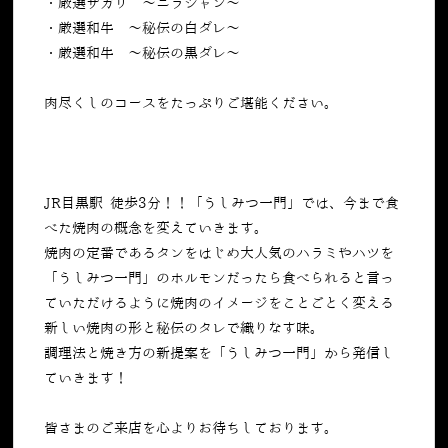
・厳選サガリ ～ニラジャン～
・厳選和牛 ～秘伝の白ダレ～
・厳選和牛 ～秘伝の黒ダレ～
肉尽くしのコースをたっぷりご堪能ください。
JR目黒駅 徒歩3分！！「うしみつ一門」では、今まで食
べた焼肉の概念を変えていきます。
焼肉の定番であるタンをはじめ大人気のハラミやハツを
「うしみつ一門」のホルモンだったら食べられると言っ
ていただけるように焼肉のイメージをことごとく変える
新しい焼肉の形と秘伝のタレで織りなす味。
調理法と焼き方の新提案を「うしみつ一門」から発信し
ていきます！
皆さまのご来店を心よりお待ちしております。