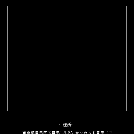
‐住所‐
東京都目黒区下目黒1-3-28 サンウッド目黒 1F