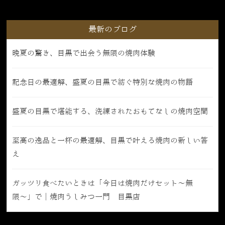
最新のブログ
晩夏の驚き、目黒で出会う無限の焼肉体験
記念日の最適解、盛夏の目黒で紡ぐ特別な焼肉の物語
盛夏の目黒で堪能する、洗練されたおもてなしの焼肉空間
至高の逸品と一杯の最適解、目黒で叶える焼肉の新しい答
え
ガッツリ食べたいときは「今日は焼肉だけセット〜無
限〜」で｜焼肉うしみつ一門 目黒店