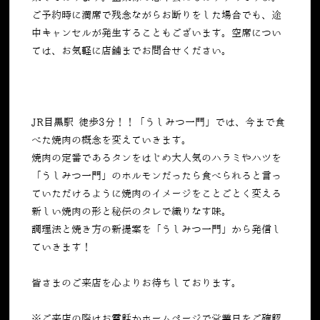
ご予約時に満席で残念ながらお断りをした場合でも、途
中キャンセルが発生することもございます。空席につい
ては、お気軽に店舗までお問合せください。
JR目黒駅 徒歩3分！！「うしみつ一門」では、今まで食
べた焼肉の概念を変えていきます。
焼肉の定番であるタンをはじめ大人気のハラミやハツを
「うしみつ一門」のホルモンだったら食べられると言っ
ていただけるように焼肉のイメージをことごとく変える
新しい焼肉の形と秘伝のタレで織りなす味。
調理法と焼き方の新提案を「うしみつ一門」から発信し
ていきます！
皆さまのご来店を心よりお待ちしております。
※ご来店の際はお電話かホームページで営業日をご確認