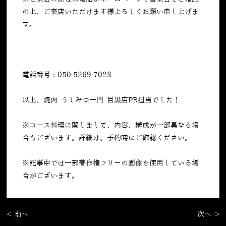
の上、ご来店いただけます様よろしくお願い申し上げま
す。
電話番号：050-5269-7023
以上、焼肉 うしみつ一門 目黒店PR担当でした！
※コース料理に関しまして、内容、構成が一部異なる場
合もございます。詳細は、予約時にご確認ください。
※記事中では一部著作権フリーの画像を使用している場
合がございます。
< 前へ
次へ >