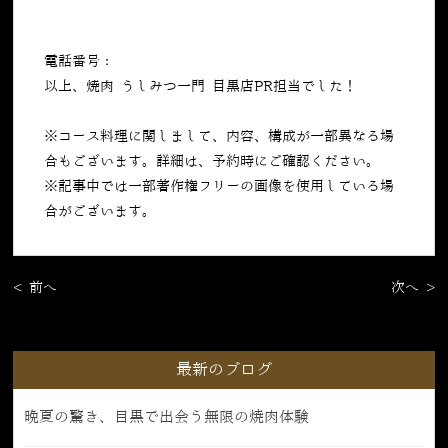
電話番号：
050-5269-7023
以上、焼肉 うしみつ一門 目黒店PR担当でした！
※コース料理に関しまして、内容、構成が一部異なる場
合もございます。詳細は、予約時にご確認ください。
※記事中では一部著作権フリーの画像を使用している場
合がございます。
< 前へ
次へ >
最新のブログ
晩夏の驚き、目黒で出会う無限の焼肉体験