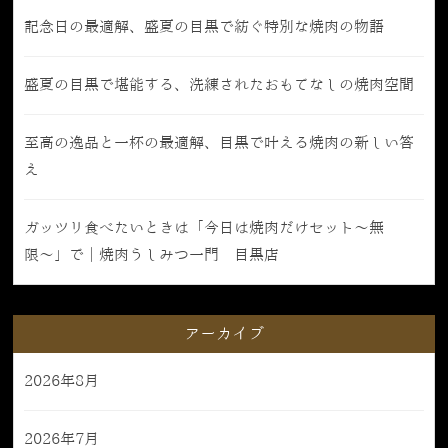
記念日の最適解、盛夏の目黒で紡ぐ特別な焼肉の物語
盛夏の目黒で堪能する、洗練されたおもてなしの焼肉空間
至高の逸品と一杯の最適解、目黒で叶える焼肉の新しい答
え
ガッツリ食べたいときは「今日は焼肉だけセット〜無
限〜」で｜焼肉うしみつ一門 目黒店
アーカイブ
2026年8月
2026年7月