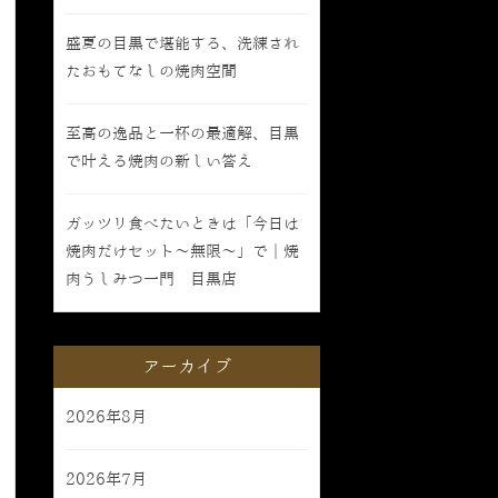
盛夏の目黒で堪能する、洗練され
たおもてなしの焼肉空間
至高の逸品と一杯の最適解、目黒
で叶える焼肉の新しい答え
ガッツリ食べたいときは「今日は
焼肉だけセット〜無限〜」で｜焼
肉うしみつ一門 目黒店
アーカイブ
2026年8月
2026年7月