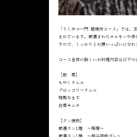
「うしみつ一門 超焼肉コース」では、
まれています。厳選されたホルモンや赤
すので、しっかりとお腹いっぱいになれ
コース全体の詳しいお料理内容は以下の
【前 菜】
もやしナムル
ブロッコリーナムル
特製なます
白菜キムチ
【タン焼物】
厳選タン1種 ～檸檬～
厳選タン1種 ～柚子胡椒ダレ～