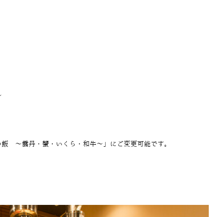
～
みつ飯 ～雲丹・蟹・いくら・和牛～」にご変更可能です。