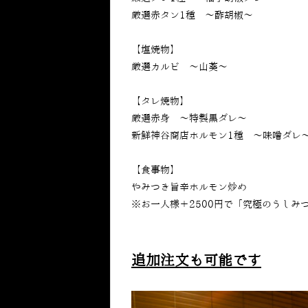
厳選赤タン1種 ～酢胡椒～
【塩焼物】
厳選カルビ ～山葵～
【タレ焼物】
厳選赤身 ～特製黒ダレ～
新鮮神谷商店ホルモン1種 ～味噌ダレ
【食事物】
やみつき旨辛ホルモン炒め
※お一人様＋2500円で「究極のうし
追加注文も可能です