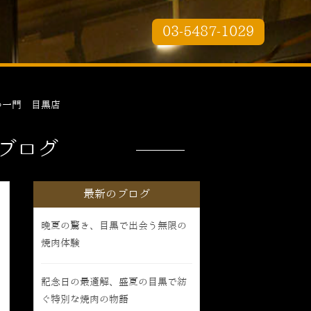
03-5487-1029
つ一門 目黒店
ブログ
最新のブログ
晩夏の驚き、目黒で出会う無限の
焼肉体験
記念日の最適解、盛夏の目黒で紡
ぐ特別な焼肉の物語