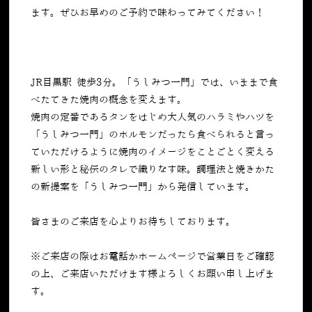
ます。ぜひお早めのご予約で味わってみてください！
JR目黒駅 徒歩3分。「うしみつ一門」では、いままで食
べたてきた焼肉の概念を変えます。
焼肉の定番であるタンをはじめ大人気のハラミやハツを
「うしみつ一門」のホルモンだったら食べられると言っ
ていただけるように焼肉のイメージをことごとく変える
新しい形と秘伝のタレで織りなす味。調理法と焼きかた
の新提案を「うしみつ一門」から発信しています。
皆さまのご来店を心よりお待ちしております。
※ご来店の際はお電話かホームページで営業日をご確認
の上、ご来店いただけます様よろしくお願い申し上げま
す。