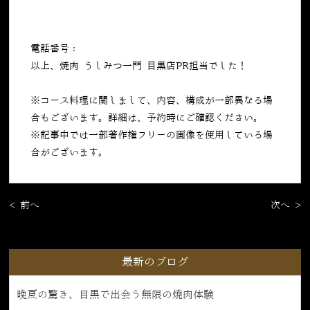
電話番号：
050-5269-7023
以上、焼肉 うしみつ一門 目黒店PR担当でした！
※コース料理に関しまして、内容、構成が一部異なる場
合もございます。詳細は、予約時にご確認ください。
※記事中では一部著作権フリーの画像を使用している場
合がございます。
< 前へ
次へ >
最新のブログ
晩夏の驚き、目黒で出会う無限の焼肉体験