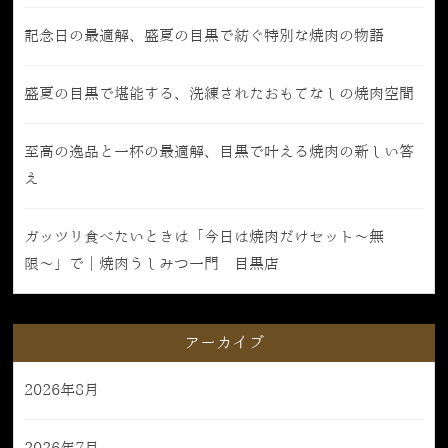
記念日の最適解、盛夏の目黒で紡ぐ特別な焼肉の物語
盛夏の目黒で堪能する、洗練されたおもてなしの焼肉空間
至高の逸品と一杯の最適解、目黒で叶える焼肉の新しい答
え
ガッツリ食べたいときは「今日は焼肉だけセット〜無
限〜」で｜焼肉うしみつ一門 目黒店
アーカイブ
2026年8月