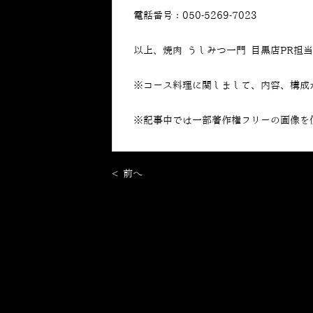
電話番号：050-5269-7023
以上、焼肉 うしみつ一門 目黒店PR担
※コース料理に関しまして、内容、構成
※記事中では一部著作権フリーの画像を
< 前へ