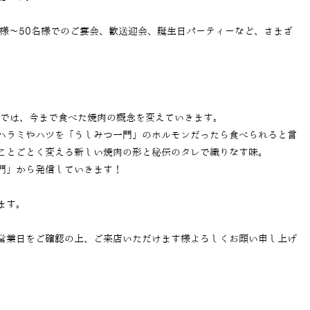
名様～50名様でのご宴会、歓送迎会、誕生日パーティーなど、さまざ
」では、今まで食べた焼肉の概念を変えていきます。
ハラミやハツを「うしみつ一門」のホルモンだったら食べられると言
ことごとく変える新しい焼肉の形と秘伝のタレで織りなす味。
門」から発信していきます！
ます。
営業日をご確認の上、ご来店いただけます様よろしくお願い申し上げ