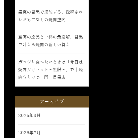
盛夏の目黒で堪能する、洗練され
たおもてなしの焼肉空間
至高の逸品と一杯の最適解、目黒
で叶える焼肉の新しい答え
ガッツリ食べたいときは「今日は
焼肉だけセット〜無限〜」で｜焼
肉うしみつ一門 目黒店
アーカイブ
2026年8月
2026年7月