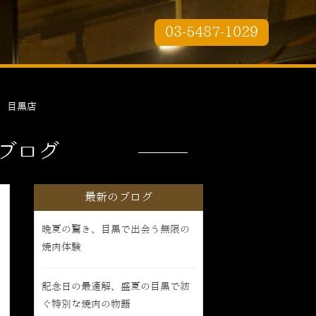
03-5487-1029
 目黒店
ブログ
最新のブログ
晩夏の驚き、目黒で出会う無限の
焼肉体験
記念日の最適解、盛夏の目黒で紡
ぐ特別な焼肉の物語