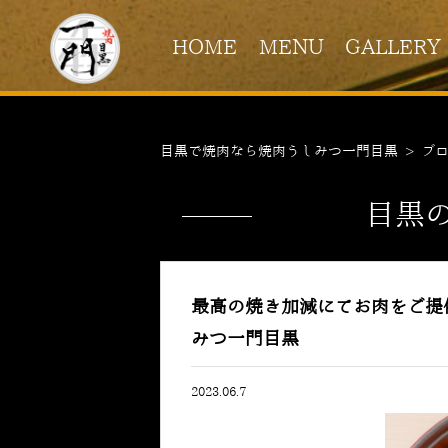
HOME
MENU
GALLERY
目黒で焼肉なら焼肉うしみつ一門目黒
>
ブ
目黒
最高の焼き加減にてお肉をご提
みつ一門目黒
2023.06.7