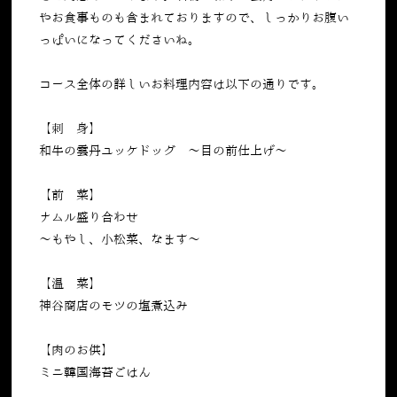
やお食事ものも含まれておりますので、しっかりお腹い
っぱいになってくださいね。
コース全体の詳しいお料理内容は以下の通りです。
【刺 身】
和牛の雲丹ユッケドッグ ～目の前仕上げ～
【前 菜】
ナムル盛り合わせ
〜もやし、小松菜、なます〜
【温 菜】
神谷商店のモツの塩煮込み
【肉のお供】
ミニ韓国海苔ごはん