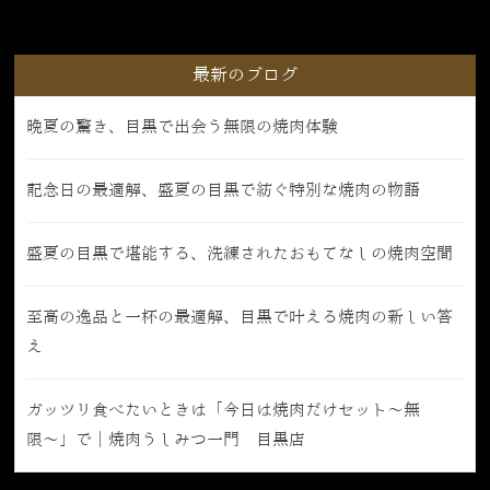
最新のブログ
晩夏の驚き、目黒で出会う無限の焼肉体験
記念日の最適解、盛夏の目黒で紡ぐ特別な焼肉の物語
盛夏の目黒で堪能する、洗練されたおもてなしの焼肉空間
至高の逸品と一杯の最適解、目黒で叶える焼肉の新しい答
え
ガッツリ食べたいときは「今日は焼肉だけセット〜無
限〜」で｜焼肉うしみつ一門 目黒店