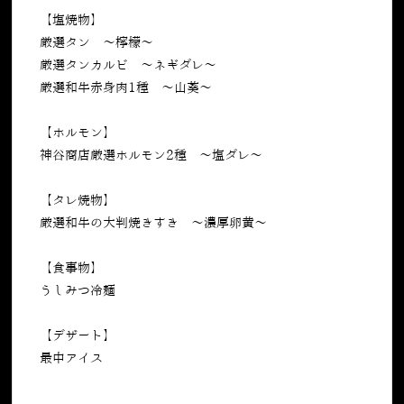
【塩焼物】
厳選タン ～檸檬～
厳選タンカルビ ～ネギダレ～
厳選和牛赤身肉1種 ～山葵～
【ホルモン】
神谷商店厳選ホルモン2種 ～塩ダレ～
【タレ焼物】
厳選和牛の大判焼きすき ～濃厚卵黄～
【食事物】
うしみつ冷麺
【デザート】
最中アイス