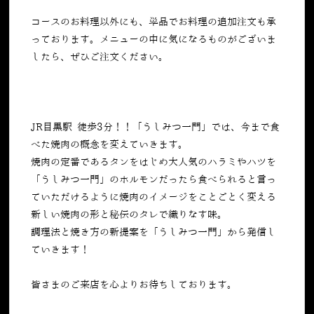
コースのお料理以外にも、単品でお料理の追加注文も承
っております。メニューの中に気になるものがございま
したら、ぜひご注文ください。
JR目黒駅 徒歩3分！！「うしみつ一門」では、今まで食
べた焼肉の概念を変えていきます。
焼肉の定番であるタンをはじめ大人気のハラミやハツを
「うしみつ一門」のホルモンだったら食べられると言っ
ていただけるように焼肉のイメージをことごとく変える
新しい焼肉の形と秘伝のタレで織りなす味。
調理法と焼き方の新提案を「うしみつ一門」から発信し
ていきます！
皆さまのご来店を心よりお待ちしております。