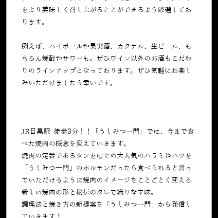
をより美味しく召し上がることができるよう厳選してお
ります。
例えば、ハイボールや果実酒、カクテル、生ビール、も
ちろん焼酎やサワーも。ぜひワイン以外のお酒もこだわ
りのラインナップとなっております。ぜひ気軽にお楽し
みいただけましたら幸いです。
JR目黒駅 徒歩3分！！「うしみつ一門」では、今まで食
べた焼肉の概念を変えていきます。
焼肉の定番であるタンをはじめ大人気のハラミやハツを
「うしみつ一門」のホルモンだったら食べられると言っ
ていただけるように焼肉のイメージをことごとく変える
新しい焼肉の形と秘伝のタレで織りなす味。
調理法と焼き方の新提案を「うしみつ一門」から発信し
ていきます！