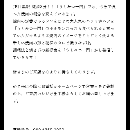
JR目黒駅 徒歩3分！！「うしみつ一門」では、今まで食
べた焼肉の概念を変えていきます。
焼肉の定番であるタンをはじめ大人気のハラミやハツを
「うしみつ一門」のホルモンだったら食べられると言っ
ていただけるように焼肉のイメージをことごとく変える
新しい焼肉の形と秘伝のタレで織りなす味。
調理法と焼き方の新提案を「うしみつ一門」から発信し
ていきます！
皆さまのご来店を心よりお待ちしております。
※ご来店の際はお電話かホームページで営業日をご確認
の上、ご来店いただけます様よろしくお願い申し上げま
す。