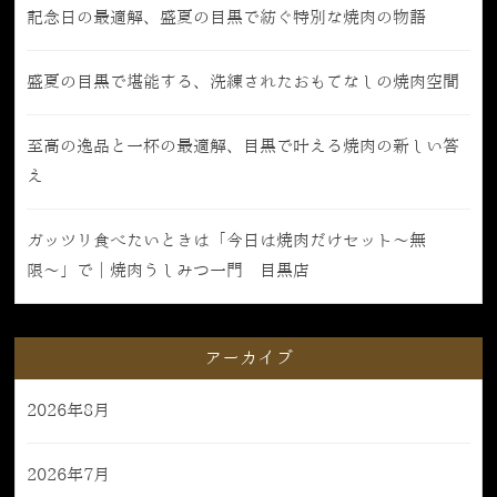
記念日の最適解、盛夏の目黒で紡ぐ特別な焼肉の物語
盛夏の目黒で堪能する、洗練されたおもてなしの焼肉空間
至高の逸品と一杯の最適解、目黒で叶える焼肉の新しい答
え
ガッツリ食べたいときは「今日は焼肉だけセット〜無
限〜」で｜焼肉うしみつ一門 目黒店
アーカイブ
2026年8月
2026年7月