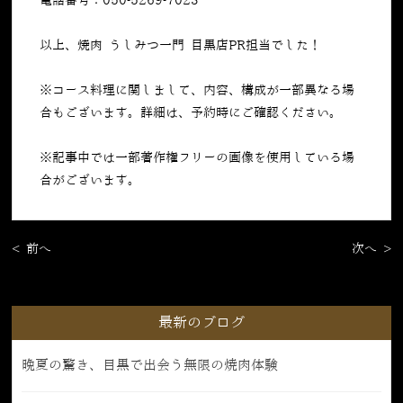
電話番号：050-5269-7023
以上、焼肉 うしみつ一門 目黒店PR担当でした！
※コース料理に関しまして、内容、構成が一部異なる場
合もございます。詳細は、予約時にご確認ください。
※記事中では一部著作権フリーの画像を使用している場
合がございます。
< 前へ
次へ >
最新のブログ
晩夏の驚き、目黒で出会う無限の焼肉体験