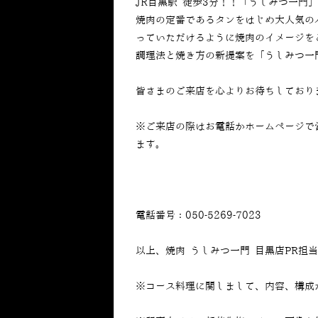
JR目黒駅 徒歩3分！！「うしみつ一門
焼肉の定番であるタンをはじめ大人気の
っていただけるように焼肉のイメージを
調理法と焼き方の新提案を「うしみつ一
皆さまのご来店を心よりお待ちしており
※ご来店の際はお電話かホームページで
ます。
電話番号：050-5269-7023
以上、焼肉 うしみつ一門 目黒店PR担
※コース料理に関しまして、内容、構成