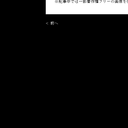
※記事中では一部著作権フリーの画像を
< 前へ