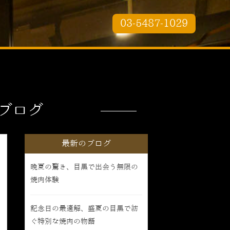
03-5487-1029
ブログ
最新のブログ
晩夏の驚き、目黒で出会う無限の
焼肉体験
記念日の最適解、盛夏の目黒で紡
ぐ特別な焼肉の物語