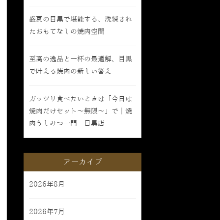
盛夏の目黒で堪能する、洗練され
たおもてなしの焼肉空間
至高の逸品と一杯の最適解、目黒
で叶える焼肉の新しい答え
ガッツリ食べたいときは「今日は
焼肉だけセット〜無限〜」で｜焼
肉うしみつ一門 目黒店
アーカイブ
2026年8月
2026年7月