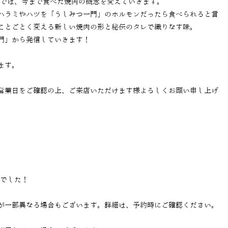
」では、今まで食べた焼肉の概念を変えていきます。
ハラミやハツを「うしみつ一門」のホルモンだったら食べられると言
ことごとく変える新しい焼肉の形と秘伝のタレで織りなす味。
門」から発信していきます！
ます。
営業日をご確認の上、ご来店いただけます様よろしくお願い申し上げ
当でした！
が一部異なる場合もございます。詳細は、予約時にご確認ください。