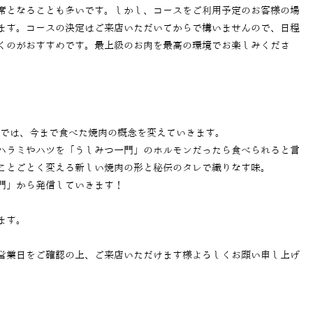
席となることも多いです。しかし、コースをご利用予定のお客様の場
ます。コースの決定はご来店いただいてからで構いませんので、日程
くのがおすすめです。最上級のお肉を最高の環境でお楽しみくださ
」では、今まで食べた焼肉の概念を変えていきます。
ハラミやハツを「うしみつ一門」のホルモンだったら食べられると言
ことごとく変える新しい焼肉の形と秘伝のタレで織りなす味。
門」から発信していきます！
ます。
営業日をご確認の上、ご来店いただけます様よろしくお願い申し上げ