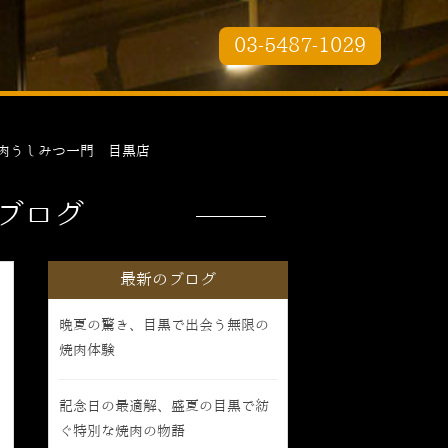
03-5487-1029
肉うしみつ一門 目黒店
ブログ
最新のブログ
晩夏の驚き、目黒で出会う無限の
焼肉体験
記念日の最適解、盛夏の目黒で紡
ぐ特別な焼肉の物語