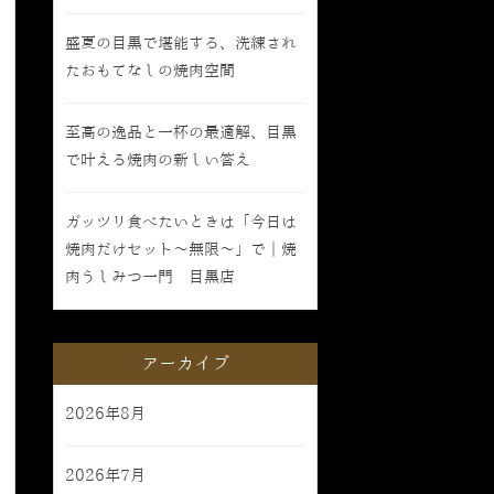
盛夏の目黒で堪能する、洗練され
たおもてなしの焼肉空間
至高の逸品と一杯の最適解、目黒
で叶える焼肉の新しい答え
ガッツリ食べたいときは「今日は
焼肉だけセット〜無限〜」で｜焼
肉うしみつ一門 目黒店
アーカイブ
2026年8月
2026年7月