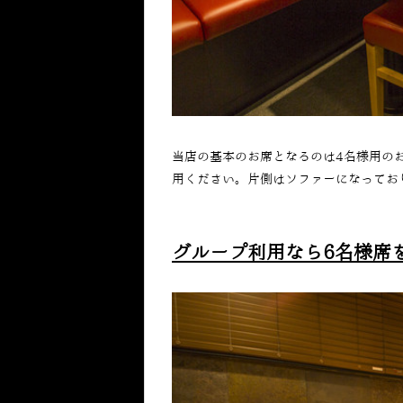
当店の基本のお席となるのは
4
名様用の
用ください。片側はソファーになってお
グループ利用なら
6
名様席