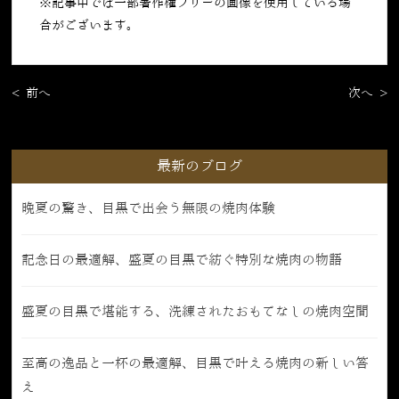
※記事中では一部著作権フリーの画像を使用している場
合がございます。
< 前へ
次へ >
最新のブログ
晩夏の驚き、目黒で出会う無限の焼肉体験
記念日の最適解、盛夏の目黒で紡ぐ特別な焼肉の物語
盛夏の目黒で堪能する、洗練されたおもてなしの焼肉空間
至高の逸品と一杯の最適解、目黒で叶える焼肉の新しい答
え