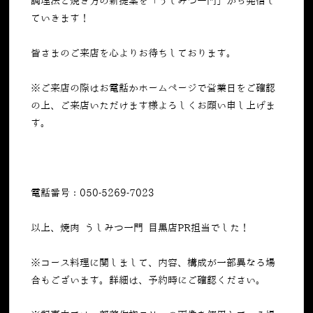
調理法と焼き方の新提案を「うしみつ一門」から発信し
ていきます！
皆さまのご来店を心よりお待ちしております。
※ご来店の際はお電話かホームページで営業日をご確認
の上、ご来店いただけます様よろしくお願い申し上げま
す。
電話番号：050-5269-7023
以上、焼肉 うしみつ一門 目黒店PR担当でした！
※コース料理に関しまして、内容、構成が一部異なる場
合もございます。詳細は、予約時にご確認ください。