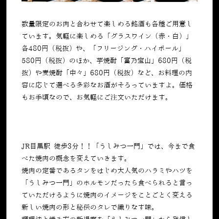
数量限定のお肉と合わせて楽しめる銘酒も各種ご用意し
ています。気軽に楽しめる「グラスワイン（赤・白）」
各
480
円（税抜）や、「フリージング・ハイボール」
580
円（税抜）のほか、芋焼酎「富乃宝山」
680
円（税
抜）や麦焼酎「中々」
680
円（税抜）など、お料理の内
容に応じて選べる多彩なお酒がそろっていますよ。価格
もお手頃なので、お気軽にご注文いただけます。
JR目黒駅 徒歩3分！！「うしみつ一門」では、今まで食
べた焼肉の概念を変えていきます。
焼肉の定番であるタンをはじめ大人気のハラミやハツを
「うしみつ一門」のホルモンだったら食べられると言っ
ていただけるように焼肉のイメージをことごとく変える
新しい焼肉の形と秘伝のタレで織りなす味。