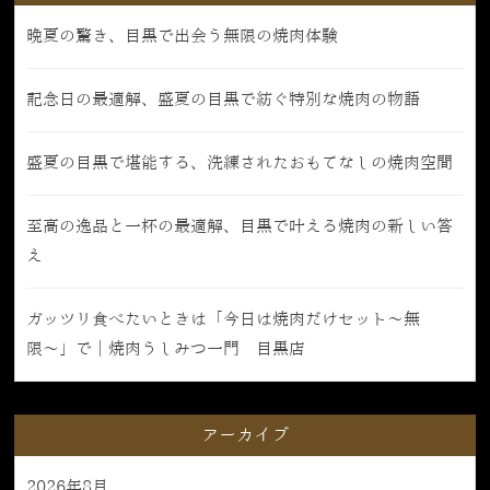
晩夏の驚き、目黒で出会う無限の焼肉体験
記念日の最適解、盛夏の目黒で紡ぐ特別な焼肉の物語
盛夏の目黒で堪能する、洗練されたおもてなしの焼肉空間
至高の逸品と一杯の最適解、目黒で叶える焼肉の新しい答
え
ガッツリ食べたいときは「今日は焼肉だけセット〜無
限〜」で｜焼肉うしみつ一門 目黒店
アーカイブ
2026年8月