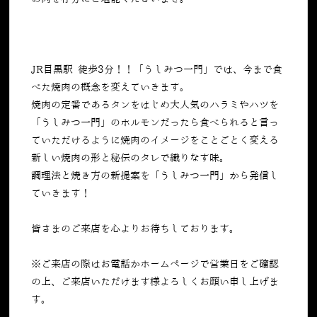
JR目黒駅 徒歩3分！！「うしみつ一門」では、今まで食
べた焼肉の概念を変えていきます。
焼肉の定番であるタンをはじめ大人気のハラミやハツを
「うしみつ一門」のホルモンだったら食べられると言っ
ていただけるように焼肉のイメージをことごとく変える
新しい焼肉の形と秘伝のタレで織りなす味。
調理法と焼き方の新提案を「うしみつ一門」から発信し
ていきます！
皆さまのご来店を心よりお待ちしております。
※ご来店の際はお電話かホームページで営業日をご確認
の上、ご来店いただけます様よろしくお願い申し上げま
す。