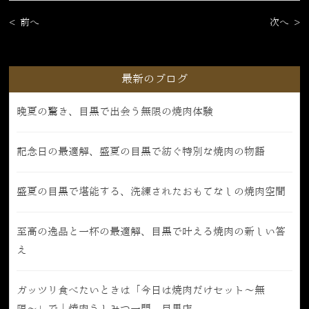
< 前へ
次へ >
最新のブログ
晩夏の驚き、目黒で出会う無限の焼肉体験
記念日の最適解、盛夏の目黒で紡ぐ特別な焼肉の物語
盛夏の目黒で堪能する、洗練されたおもてなしの焼肉空間
至高の逸品と一杯の最適解、目黒で叶える焼肉の新しい答
え
ガッツリ食べたいときは「今日は焼肉だけセット〜無