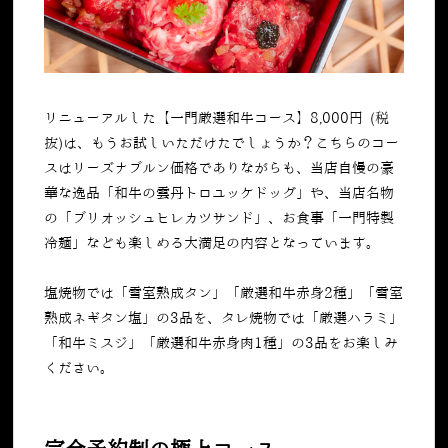
リニューアルした【一門厳選和牛コース】
8,000
円
(
税
抜
)
は、もうお試しいただけたでしょうか？こちらのコー
スはリーズナブルン価格でありながらも、当店自慢の豪
華な逸品「和牛の雲丹トロユッケドッグ」や、当店名物
の「ブリオッシュヒレカツサンド」、お食事「一門特製
冷麺」なども楽しめる大満足の内容となっています。
塩焼物では「雪室熟成タン」「厳選和牛赤身
2
種」「雪室
熟成ネギタン塩」の
3
品を、タレ焼物では「厳選ハラミ」
「和牛ミスジ」「厳選和牛赤身肉
1
種」の
3
品をお楽しみ
ください。