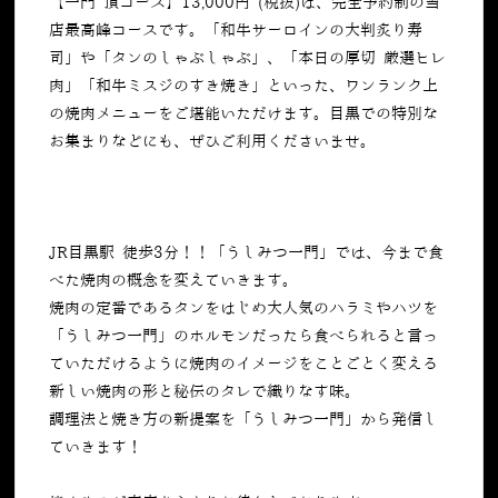
【一門 頂コース】13,000円 (税抜)は、完全予約制の当
店最高峰コースです。「和牛サーロインの大判炙り寿
司」や「タンのしゃぶしゃぶ」、「本日の厚切 厳選ヒレ
肉」「和牛ミスジのすき焼き」といった、ワンランク上
の焼肉メニューをご堪能いただけます。目黒での特別な
お集まりなどにも、ぜひご利用くださいませ。
JR目黒駅 徒歩3分！！「うしみつ一門」では、今まで食
べた焼肉の概念を変えていきます。
焼肉の定番であるタンをはじめ大人気のハラミやハツを
「うしみつ一門」のホルモンだったら食べられると言っ
ていただけるように焼肉のイメージをことごとく変える
新しい焼肉の形と秘伝のタレで織りなす味。
調理法と焼き方の新提案を「うしみつ一門」から発信し
ていきます！