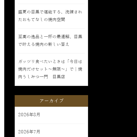
盛夏の目黒で堪能する、洗練され
たおもてなしの焼肉空間
至高の逸品と一杯の最適解、目黒
で叶える焼肉の新しい答え
ガッツリ食べたいときは「今日は
焼肉だけセット〜無限〜」で｜焼
肉うしみつ一門 目黒店
アーカイブ
2026年8月
2026年7月