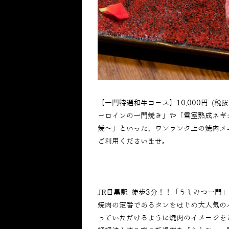
【一門特選和牛コース】10,000円 (
ーロインの一門焼き」や「雪室熟成ネギタ
焼〜」といった、ワンランク上の焼肉メ
ご利用くださいませ。
JR目黒駅 徒歩3分！！「うしみつ一門
焼肉の定番であるタンをはじめ大人気の
っていただけるように焼肉のイメージを