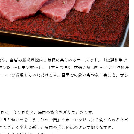
税抜)も、当店の新感覚焼肉を気軽に楽しめるコースです。「厳選和牛サ
ン塩 〜レモン敷〜」、「本日の厚切 厳選赤身1種 〜ニンニク挟み
ニューを満喫していただけます。目黒での飲み会や女子会にも、ぜひ
」では、今まで食べた焼肉の概念を変えていきます。
ハラミやハツを「うしみつ一門」のホルモンだったら食べられると言
ことごとく変える新しい焼肉の形と秘伝のタレで織りなす味。