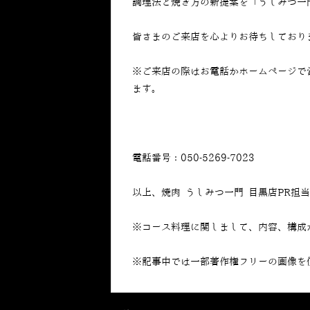
調理法と焼き方の新提案を「うしみつ一
皆さまのご来店を心よりお待ちしており
※ご来店の際はお電話かホームページで
ます。
電話番号：050-5269-7023
以上、焼肉 うしみつ一門 目黒店PR担
※コース料理に関しまして、内容、構成
※記事中では一部著作権フリーの画像を