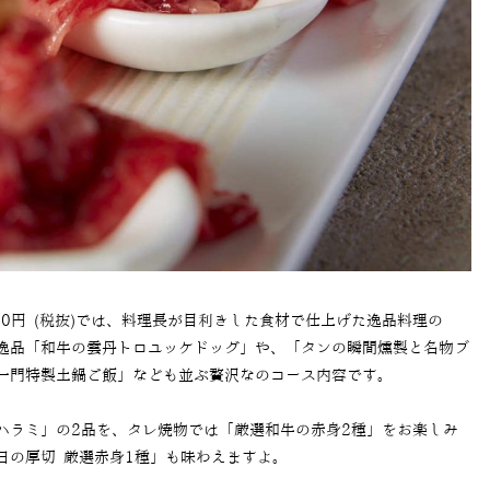
00
円
(
税抜
)
では、料理長が目利きした食材で仕上げた逸品料理の
逸品「和牛の雲丹トロユッケドッグ」や、「タンの瞬間燻製と名物ブ
一門特製土鍋ご飯」なども並ぶ贅沢なのコース内容です。
ハラミ」の
2
品を、タレ焼物では「厳選和牛の赤身
2
種」をお楽しみ
日の厚切 厳選赤身
1
種」も味わえますよ。