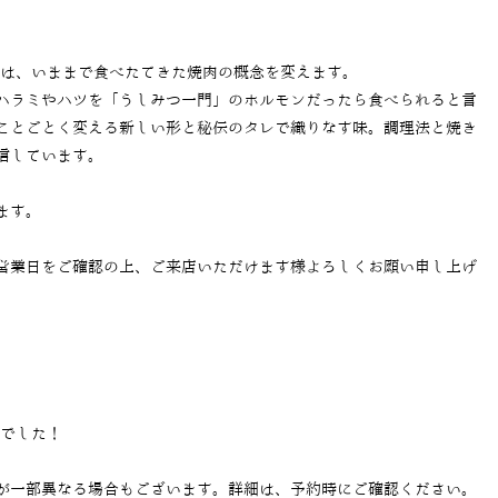
では、いままで食べたてきた焼肉の概念を変えます。
ハラミやハツを「うしみつ一門」のホルモンだったら食べられると言
ことごとく変える新しい形と秘伝のタレで織りなす味。調理法と焼き
信しています。
ます。
営業日をご確認の上、ご来店いただけます様よろしくお願い申し上げ
当でした！
が一部異なる場合もございます。詳細は、予約時にご確認ください。