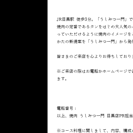
JR目黒駅 徒歩3分。「うしみつ一門」
焼肉の定番であるタンをはじめ大人気の
っていただけるように焼肉のイメージを
かたの新提案を「うしみつ一門」から発
皆さまのご来店を心よりお待ちしており
※ご来店の際はお電話かホームページで
ます。
電話番号：
050-5269-7023
以上、焼肉 うしみつ一門 目黒店PR担
※コース料理に関しまして、内容、構成