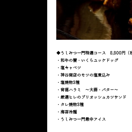
◆うしみつ一門特選コース 8,800円（
・和牛の蟹・いくらユッケドッグ
・塩キャベツ
・神谷商店のモツの塩煮込み
・塩焼物3種
・背徳ハラミ ～大蒜・バター～
・厳選ヒレのブリオッシュカツサンド
・タレ焼物3種
・海苔冷麺
・うしみつ一門最中アイス