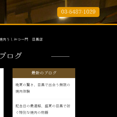
03-5487-1029
焼肉うしみつ一門 目黒店
ブログ
最新のブログ
晩夏の驚き、目黒で出会う無限の
焼肉体験
記念日の最適解、盛夏の目黒で紡
ぐ特別な焼肉の物語