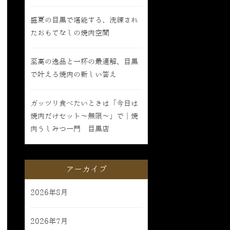
盛夏の目黒で堪能する、洗練され
たおもてなしの焼肉空間
至高の逸品と一杯の最適解、目黒
で叶える焼肉の新しい答え
ガッツリ食べたいときは「今日は
焼肉だけセット〜無限〜」で｜焼
肉うしみつ一門 目黒店
アーカイブ
2026年8月
2026年7月