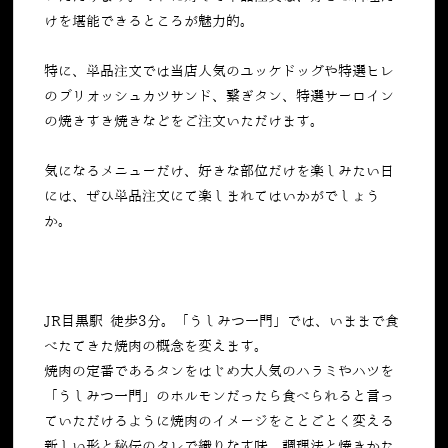
けを堪能できるところが魅力的。
特に、単品注文では当店人気のユッケドッグや特選ヒレ
のブリオッシュカツサンド、繋ぎタン、
特選サーロイン
の焼きすき焼き
などをご注文いただけます。
気になるメニューだけ、好きな部位だけを楽しみたい日
には、ぜひ単品注文にて楽しまれてはいかがでしょう
か。
JR目黒駅 徒歩3分。「うしみつ一門」では、いままで食
べたてきた焼肉の概念を変えます。
焼肉の定番であるタンをはじめ大人気のハラミやハツを
「うしみつ一門」のホルモンだったら食べられると言っ
ていただけるように焼肉のイメージをことごとく変える
新しい形と秘伝のタレで織りなす味。調理法と焼きかた