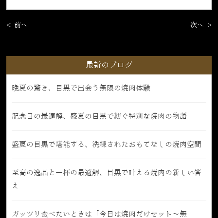
< 前へ
次へ >
最新のブログ
晩夏の驚き、目黒で出会う無限の焼肉体験
記念日の最適解、盛夏の目黒で紡ぐ特別な焼肉の物語
盛夏の目黒で堪能する、洗練されたおもてなしの焼肉空間
至高の逸品と一杯の最適解、目黒で叶える焼肉の新しい答
え
ガッツリ食べたいときは「今日は焼肉だけセット〜無