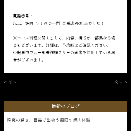
電話番号：
050-5269-7023
以上、焼肉 うしみつ一門 目黒店PR担当でした！
※コース料理に関しまして、内容、構成が一部異なる場
合もございます。詳細は、予約時にご確認ください。
※記事中では一部著作権フリーの画像を使用している場
合がございます。
< 前へ
次へ >
最新のブログ
晩夏の驚き、目黒で出会う無限の焼肉体験