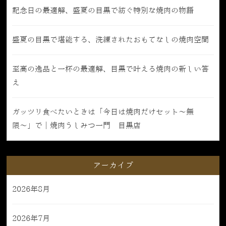
記念日の最適解、盛夏の目黒で紡ぐ特別な焼肉の物語
盛夏の目黒で堪能する、洗練されたおもてなしの焼肉空間
至高の逸品と一杯の最適解、目黒で叶える焼肉の新しい答
え
ガッツリ食べたいときは「今日は焼肉だけセット〜無
限〜」で｜焼肉うしみつ一門 目黒店
アーカイブ
2026年8月
2026年7月