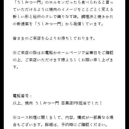
「うしみつ一門」のホルモンだったら食べられると言っ
ていただけるように焼肉のイメージをことごとく変える
新しい形と秘伝のタレで織りなす味。調理法と焼きかた
の新提案を「うしみつ一門」から発信しています。
皆さまのご来店を心よりお待ちしております。
※ご来店の際はお電話かホームページで営業日をご確認
の上、ご来店いただけます様よろしくお願い申し上げま
す。
電話番号：
050-5269-7023
以上、焼肉 うしみつ一門 目黒店PR担当でした！
※コース料理に関しまして、内容、構成が一部異なる場
合もございます。詳細は、予約時にご確認ください。