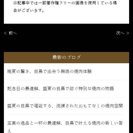
※記事中では一部著作権フリーの画像を使用している場
合がございます。
< 前へ
次へ >
最新のブログ
晩夏の驚き、目黒で出会う無限の焼肉体験
記念日の最適解、盛夏の目黒で紡ぐ特別な焼肉の物語
盛夏の目黒で堪能する、洗練されたおもてなしの焼肉空間
至高の逸品と一杯の最適解、目黒で叶える焼肉の新しい答
え