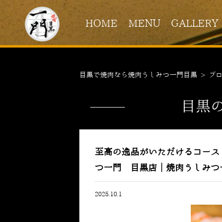
HOME
MENU
GALLERY
目黒で焼肉なら焼肉うしみつ一門目黒
>
ブ
目黒
至高の逸品がいただけるコース
つ一門 目黒店｜焼肉うしみつ
2025.10.1