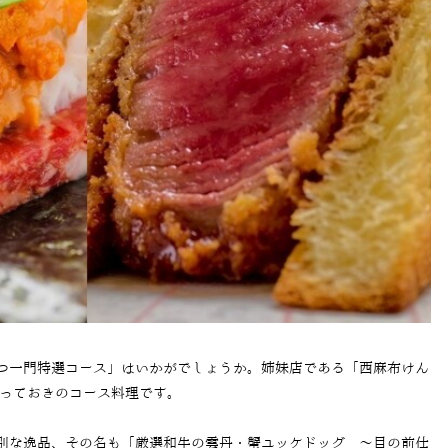
つ一門特選コース」はいかがでしょうか。姉妹店である「西麻布けん
とっておきのコース料理です。
別な逸品、その名も「厳選和牛の雲丹・蟹ユッケドッグ ～目の前仕