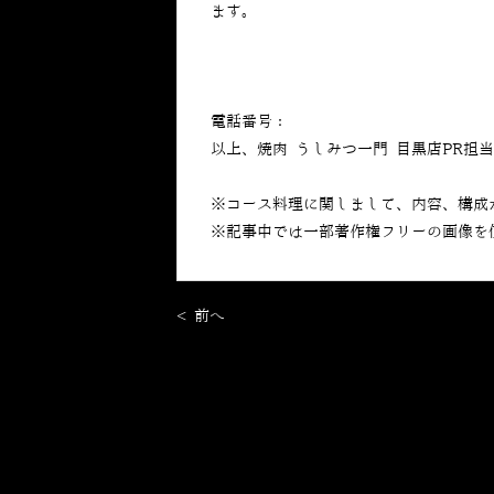
ます。
電話番号：
050-5269-7023
以上、焼肉 うしみつ一門 目黒店PR担
※コース料理に関しまして、内容、構成
※記事中では一部著作権フリーの画像を
< 前へ