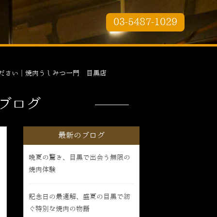
03-5487-1029
ださい｜焼肉うしみつ一門 目黒店
ブログ
最新のブログ
晩夏の驚き、目黒で出会う無限の
焼肉体験
記念日の最適解、盛夏の目黒で紡
ぐ特別な焼肉の物語