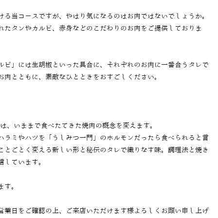
ける当コースですが、やはり気になるのはお肉ではないでしょうか。
れたタンやカルビ、赤身などのこだわりのお肉をご提供しておりま
ルビ」には生胡椒といった具合に、それぞれのお肉に一番合うタレで
お肉とともに、素敵なひとときをおすごしください。
では、いままで食べたてきた焼肉の概念を変えます。
ハラミやハツを「うしみつ一門」のホルモンだったら食べられると言
ことごとく変える新しい形と秘伝のタレで織りなす味。調理法と焼き
信しています。
ます。
営業日をご確認の上、ご来店いただけます様よろしくお願い申し上げ