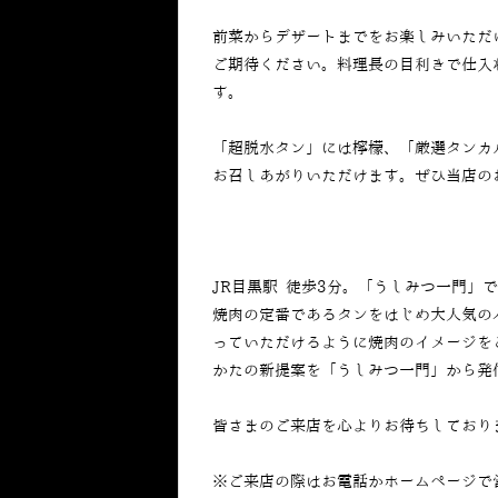
前菜からデザートまでをお楽しみいただ
ご期待ください。料理長の目利きで仕入
す。
「超脱水タン」には檸檬、「厳選タンカ
お召しあがりいただけます。ぜひ当店の
JR目黒駅 徒歩3分。「うしみつ一門」
焼肉の定番であるタンをはじめ大人気の
っていただけるように焼肉のイメージを
かたの新提案を「うしみつ一門」から発
皆さまのご来店を心よりお待ちしており
※ご来店の際はお電話かホームページで