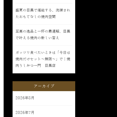
盛夏の目黒で堪能する、洗練され
たおもてなしの焼肉空間
至高の逸品と一杯の最適解、目黒
で叶える焼肉の新しい答え
ガッツリ食べたいときは「今日は
焼肉だけセット〜無限〜」で｜焼
肉うしみつ一門 目黒店
アーカイブ
2026年8月
2026年7月