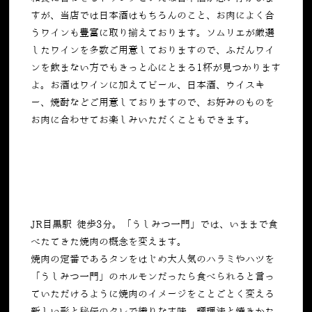
すが、当店では日本酒はもちろんのこと、お肉によく合
うワインも豊富に取り揃えております。ソムリエが厳選
したワインを多数ご用意しておりますので、ふだんワイ
ンを飲まない方でもきっと心にとまる
1
杯が見つかります
よ。お酒はワインに加えてビール、日本酒、ウイスキ
ー、焼酎などご用意しておりますので、お好みのものを
お肉に合わせてお楽しみいただくこともできます。
JR目黒駅 徒歩3分。「うしみつ一門」では、いままで食
べたてきた焼肉の概念を変えます。
焼肉の定番であるタンをはじめ大人気のハラミやハツを
「うしみつ一門」のホルモンだったら食べられると言っ
ていただけるように焼肉のイメージをことごとく変える