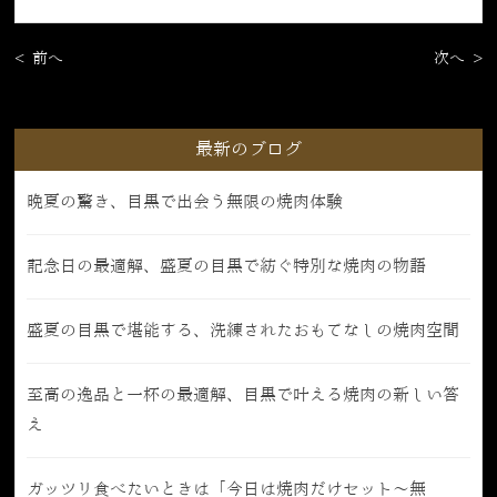
< 前へ
次へ >
最新のブログ
晩夏の驚き、目黒で出会う無限の焼肉体験
記念日の最適解、盛夏の目黒で紡ぐ特別な焼肉の物語
盛夏の目黒で堪能する、洗練されたおもてなしの焼肉空間
至高の逸品と一杯の最適解、目黒で叶える焼肉の新しい答
え
ガッツリ食べたいときは「今日は焼肉だけセット〜無