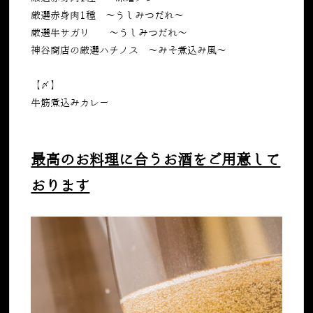
厳選赤身肉1種 ～うしみつだれ～
厳選牛サガリ ～うしみつだれ～
神谷商店の厳選ハチノス ～みそ煮込み風～
【〆】
牛筋煮込みカレー
最高のお料理に合うお酒をご用意して
おります