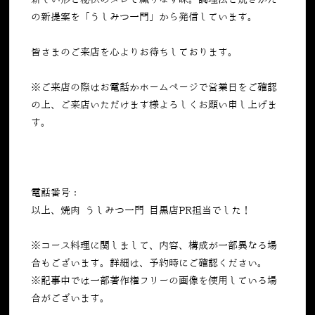
新しい形と秘伝のタレで織りなす味。調理法と焼きかた
の新提案を「うしみつ一門」から発信しています。
皆さまのご来店を心よりお待ちしております。
※ご来店の際はお電話かホームページで営業日をご確認
の上、ご来店いただけます様よろしくお願い申し上げま
す。
電話番号：
050-5269-7023
以上、焼肉 うしみつ一門 目黒店PR担当でした！
※コース料理に関しまして、内容、構成が一部異なる場
合もございます。詳細は、予約時にご確認ください。
※記事中では一部著作権フリーの画像を使用している場
合がございます。