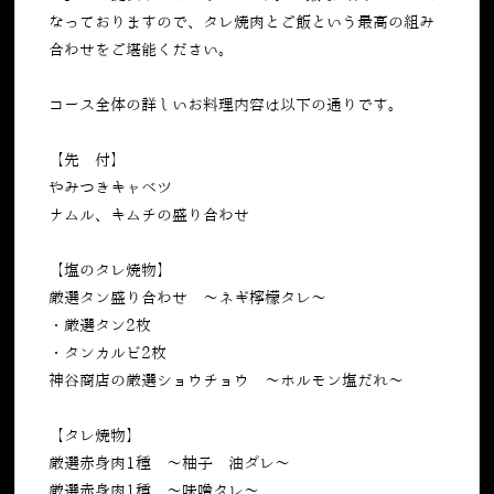
なっておりますので、タレ焼肉とご飯という最高の組み
合わせをご堪能ください。
コース全体の詳しいお料理内容は以下の通りです。
【先 付】
やみつきキャベツ
ナムル、キムチの盛り合わせ
【塩のタレ焼物】
厳選タン盛り合わせ 〜ネギ檸檬タレ〜
・厳選タン2枚
・タンカルビ2枚
神谷商店の厳選ショウチョウ ～ホルモン塩だれ～
【タレ焼物】
厳選赤身肉1種 ～柚子醬油ダレ～
厳選赤身肉1種 〜味噌タレ〜