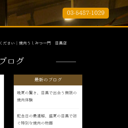
03-5487-1029
ください｜焼肉うしみつ一門 目黒店
ブログ
最新のブログ
晩夏の驚き、目黒で出会う無限の
焼肉体験
記念日の最適解、盛夏の目黒で紡
ぐ特別な焼肉の物語