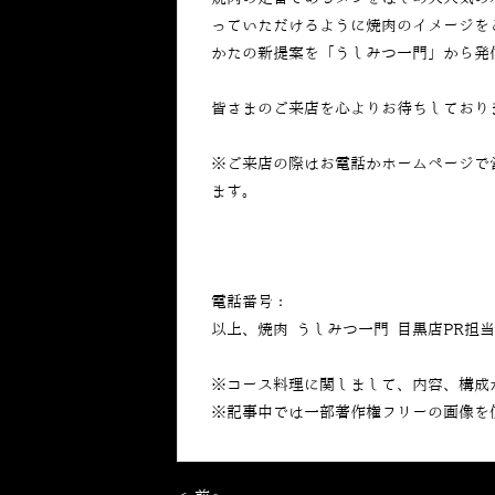
っていただけるように焼肉のイメージを
かたの新提案を「うしみつ一門」から発
皆さまのご来店を心よりお待ちしており
※ご来店の際はお電話かホームページで
ます。
電話番号：
050-5269-7023
以上、焼肉 うしみつ一門 目黒店PR担
※コース料理に関しまして、内容、構成
※記事中では一部著作権フリーの画像を