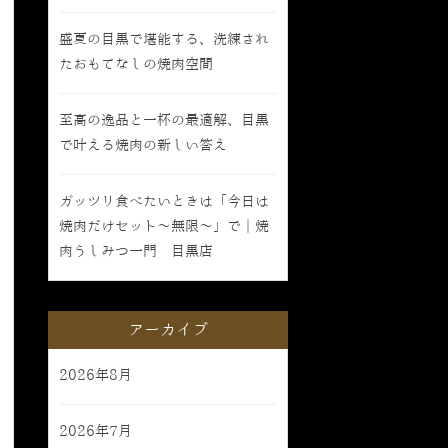
盛夏の目黒で堪能する、洗練され
たおもてなしの焼肉空間
至高の逸品と一杯の最適解、目黒
で叶える焼肉の新しい答え
ガッツリ食べたいときは「今日は
焼肉だけセット〜無限〜」で｜焼
肉うしみつ一門 目黒店
アーカイブ
2026年8月
2026年7月