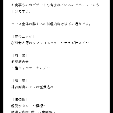
お食事ものやデザートも含まれているのでボリュームも
十分ですよ。
コース全体の詳しいお料理内容は以下の通りです。
【春のユッケ】
桜海老と筍のウフマヨユッケ 〜サラダ仕立て〜
【前 菜】
前菜盛合せ
〜塩キャベツ・キムチ〜
【温 菜】
神谷商店のモツの塩煮込み
【塩焼物】
超脱水タン 〜檸檬〜
厳選赤身肉1種 〜生胡椒〜