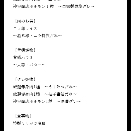
神谷商店ホルモン１種 〜自家製葱塩ダレ〜
【肉のお供】
ニラ卵ライス
〜温泉卵・ニラ特製だれ〜
【背徳焼物】
背徳ハラミ
〜大蒜・バター〜
【タレ焼物】
厳選赤身肉1種 〜うしみつだれ〜
厳選赤身肉1種 〜柚子醤油だれ〜
神谷商店ホルモン1種 〜味噌ダレ〜
【食事物】
特製うしみつ冷麺