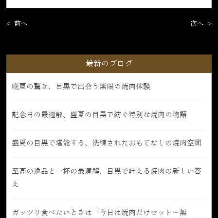
< 前へ
次へ >
最新のブログ
晩夏の驚き、目黒で出会う無限の焼肉体験
記念日の最適解、盛夏の目黒で紡ぐ特別な焼肉の物語
盛夏の目黒で堪能する、洗練されたおもてなしの焼肉空間
至高の逸品と一杯の最適解、目黒で叶える焼肉の新しい答
え
ガッツリ食べたいときは「今日は焼肉だけセット〜無