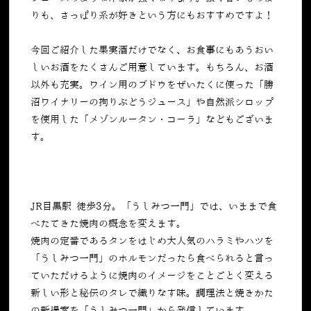
りも、さっぱり系が好きという方にもおすすめですよ！
今回ご紹介した果実酒だけでなく、お食事にもあうおい
しいお酒をたくさんご用意しています。もちろん、お酒
以外も充実。ワイン用のブドウをぜいたくに使った「勝
沼ワイナリーの拘りぶどうジュース」や自然派シロップ
を使用した「メゾンルータン・コーラ」などもございま
す。
JR目黒駅 徒歩3分。「うしみつ一門」では、いままで食
べたてきた焼肉の概念を変えます。
焼肉の定番であるタンをはじめ大人気のハラミやハツを
「うしみつ一門」のホルモンだったら食べられると言っ
ていただけるように焼肉のイメージをことごとく変える
新しい形と秘伝のタレで織りなす味。調理法と焼きかた