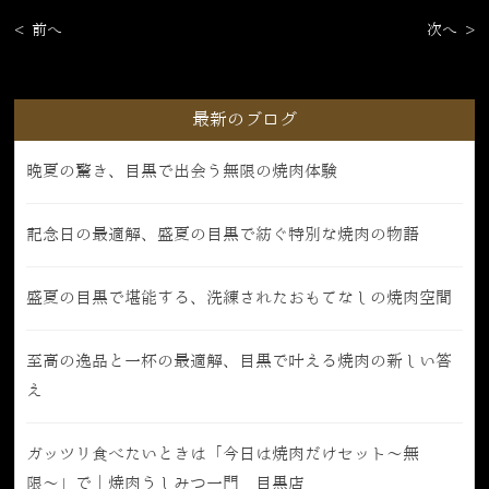
< 前へ
次へ >
最新のブログ
晩夏の驚き、目黒で出会う無限の焼肉体験
記念日の最適解、盛夏の目黒で紡ぐ特別な焼肉の物語
盛夏の目黒で堪能する、洗練されたおもてなしの焼肉空間
至高の逸品と一杯の最適解、目黒で叶える焼肉の新しい答
え
ガッツリ食べたいときは「今日は焼肉だけセット〜無
限〜」で｜焼肉うしみつ一門 目黒店