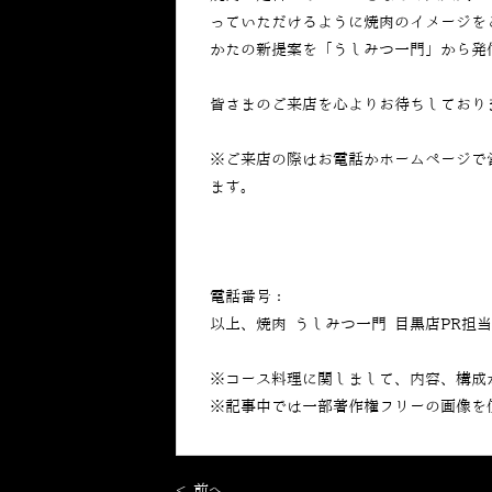
っていただけるように焼肉のイメージを
かたの新提案を「うしみつ一門」から発
皆さまのご来店を心よりお待ちしており
※ご来店の際はお電話かホームページで
ます。
電話番号：
050-5269-7023
以上、焼肉 うしみつ一門 目黒店PR担
※コース料理に関しまして、内容、構成
※記事中では一部著作権フリーの画像を
< 前へ