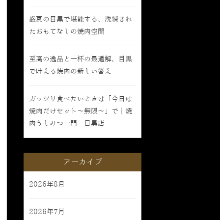
盛夏の目黒で堪能する、洗練され
たおもてなしの焼肉空間
至高の逸品と一杯の最適解、目黒
で叶える焼肉の新しい答え
ガッツリ食べたいときは「今日は
焼肉だけセット〜無限〜」で｜焼
肉うしみつ一門 目黒店
アーカイブ
2026年8月
2026年7月