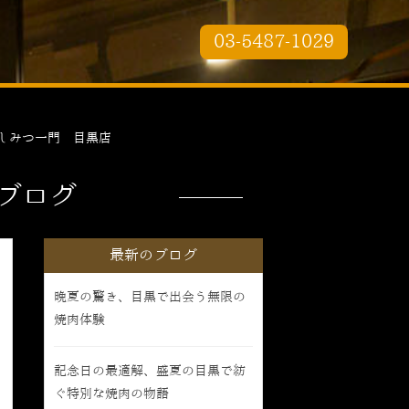
03-5487-1029
しみつ一門 目黒店
ブログ
最新のブログ
晩夏の驚き、目黒で出会う無限の
焼肉体験
記念日の最適解、盛夏の目黒で紡
ぐ特別な焼肉の物語