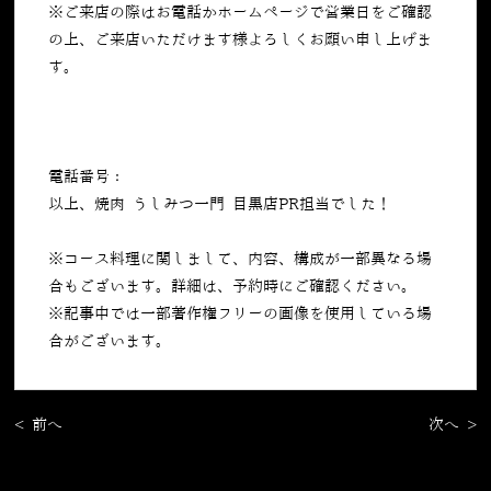
※ご来店の際はお電話かホームページで営業日をご確認
の上、ご来店いただけます様よろしくお願い申し上げま
す。
電話番号：
050-5269-7023
以上、焼肉 うしみつ一門 目黒店PR担当でした！
※コース料理に関しまして、内容、構成が一部異なる場
合もございます。詳細は、予約時にご確認ください。
※記事中では一部著作権フリーの画像を使用している場
合がございます。
< 前へ
次へ >