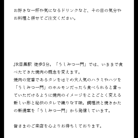
お好きな一杯や気になるドリンクなど、その日の気分や
お料理と併せてご注文ください。
JR目黒駅 徒歩3分。「うしみつ一門」では、いままで食
べたてきた焼肉の概念を変えます。
焼肉の定番であるタンをはじめ大人気のハラミやハツを
「うしみつ一門」のホルモンだったら食べられると言っ
ていただけるように焼肉のイメージをことごとく変える
新しい形と秘伝のタレで織りなす味。調理法と焼きかた
の新提案を「うしみつ一門」から発信しています。
皆さまのご来店を心よりお待ちしております。