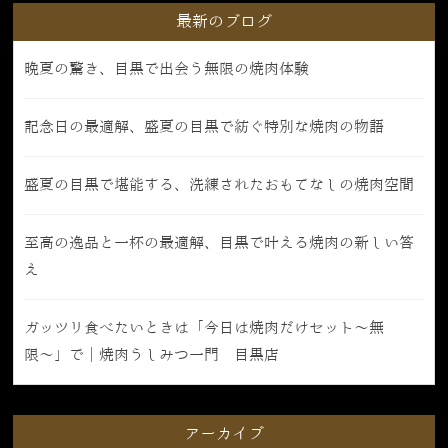
最新のブログ
晩夏の驚き、目黒で出会う無限の焼肉体験
記念日の最適解、盛夏の目黒で紡ぐ特別な焼肉の物語
盛夏の目黒で堪能する、洗練されたおもてなしの焼肉空間
至高の逸品と一杯の最適解、目黒で叶える焼肉の新しい答
え
ガッツリ食べたいときは「今日は焼肉だけセット〜無
限〜」で｜焼肉うしみつ一門 目黒店
アーカイブ