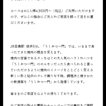
コースはお
1
人様
4,980
円～（税込）ご利用いただけます
ので、ぜひこの機会にご友人やご家族を誘って足をお運
びくださいませ。
JR目黒駅 徒歩3分。「うしみつ一門」では、いままで食
べたてきた焼肉の概念を変えます。
焼肉の定番であるタンをはじめ大人気のハラミやハツを
「うしみつ一門」のホルモンだったら食べられると言っ
ていただけるように焼肉のイメージをことごとく変える
新しい形と秘伝のタレで織りなす味。調理法と焼きかた
の新提案を「うしみつ一門」から発信しています。
皆さまのご来店を心よりお待ちしております。
※ご来店の際はお電話かホームページで営業日をご確認