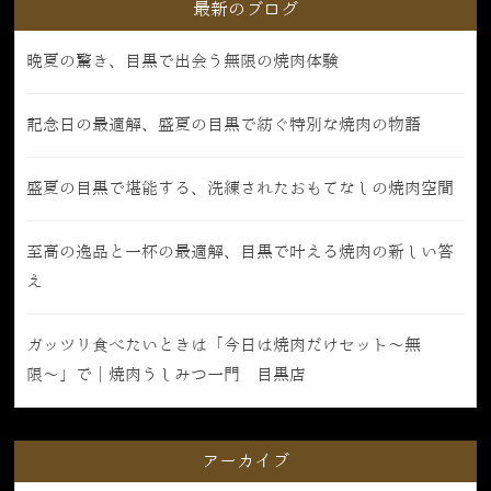
最新のブログ
晩夏の驚き、目黒で出会う無限の焼肉体験
記念日の最適解、盛夏の目黒で紡ぐ特別な焼肉の物語
盛夏の目黒で堪能する、洗練されたおもてなしの焼肉空間
至高の逸品と一杯の最適解、目黒で叶える焼肉の新しい答
え
ガッツリ食べたいときは「今日は焼肉だけセット〜無
限〜」で｜焼肉うしみつ一門 目黒店
アーカイブ