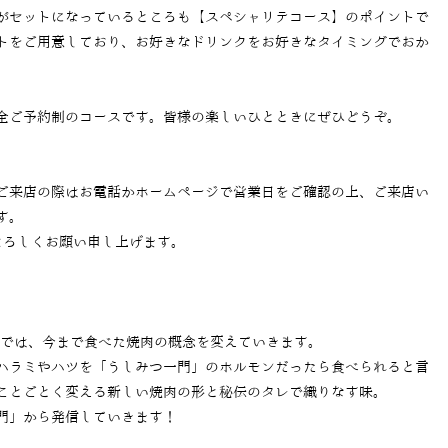
がセットになっているところも【スペシャリテコース】のポイントで
トをご用意しており、お好きなドリンクをお好きなタイミングでおか
全ご予約制のコースです。皆様の楽しいひとときにぜひどうぞ。
ご来店の際はお電話かホームページで営業日をご確認の上、ご来店い
す。
よろしくお願い申し上げます。
」では、今まで食べた焼肉の概念を変えていきます。
ハラミやハツを「うしみつ一門」のホルモンだったら食べられると言
ことごとく変える新しい焼肉の形と秘伝のタレで織りなす味。
門」から発信していきます！