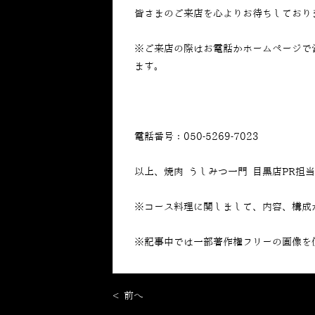
皆さまのご来店を心よりお待ちしており
※ご来店の際はお電話かホームページで
ます。
電話番号：050-5269-7023
以上、焼肉 うしみつ一門 目黒店PR担
※コース料理に関しまして、内容、構成
※記事中では一部著作権フリーの画像を
< 前へ