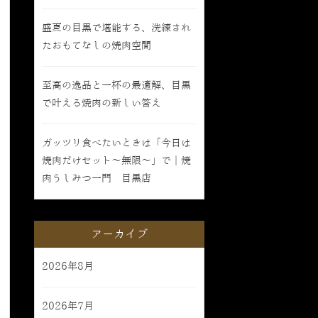
盛夏の目黒で堪能する、洗練され
たおもてなしの焼肉空間
至高の逸品と一杯の最適解、目黒
で叶える焼肉の新しい答え
ガッツリ食べたいときは「今日は
焼肉だけセット〜無限〜」で｜焼
肉うしみつ一門 目黒店
アーカイブ
2026年8月
2026年7月