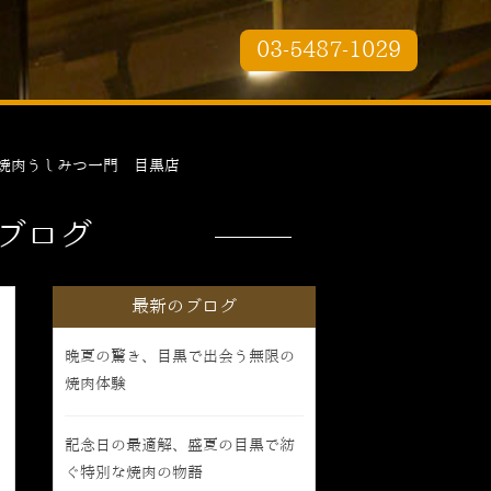
03-5487-1029
焼肉うしみつ一門 目黒店
ブログ
最新のブログ
晩夏の驚き、目黒で出会う無限の
焼肉体験
記念日の最適解、盛夏の目黒で紡
ぐ特別な焼肉の物語