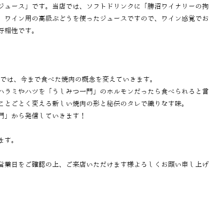
ジュース」です。当店では、ソフトドリンクに「勝沼ワイナリーの拘
。ワイン用の高級ぶどうを使ったジュースですので、ワイン感覚でお
好相性です。
」では、今まで食べた焼肉の概念を変えていきます。
ハラミやハツを「うしみつ一門」のホルモンだったら食べられると言
ことごとく変える新しい焼肉の形と秘伝のタレで織りなす味。
門」から発信していきます！
ます。
営業日をご確認の上、ご来店いただけます様よろしくお願い申し上げ