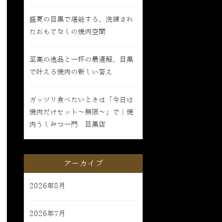
盛夏の目黒で堪能する、洗練され
たおもてなしの焼肉空間
至高の逸品と一杯の最適解、目黒
で叶える焼肉の新しい答え
ガッツリ食べたいときは「今日は
焼肉だけセット〜無限〜」で｜焼
肉うしみつ一門 目黒店
アーカイブ
2026年8月
2026年7月