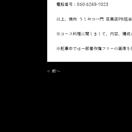
電話番号：050-5269-7023
以上、焼肉 うしみつ一門 目黒店PR担
※コース料理に関しまして、内容、構成
※記事中では一部著作権フリーの画像を
< 前へ