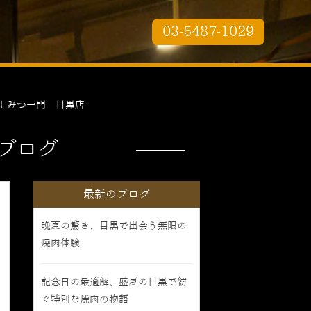
03-5487-1029
しみつ一門 目黒店
ブログ
最新のブログ
晩夏の驚き、目黒で出会う無限の
焼肉体験
記念日の最適解、盛夏の目黒で紡
ぐ特別な焼肉の物語