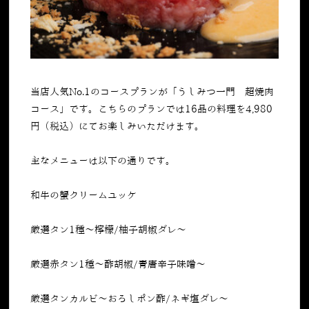
当店人気
No.1
のコースプランが「うしみつ一門 超焼肉
コース」です。こちらのプランでは
16
品の料理を
4,980
円（税込）にてお楽しみいただけます。
主なメニューは以下の通りです。
和牛の蟹クリームユッケ
厳選タン
1
種～檸檬
/
柚子胡椒ダレ～
厳選赤タン
1
種～酢胡椒
/
青唐辛子味噌～
厳選タンカルビ～おろしポン酢
/
ネギ塩ダレ～