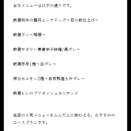
主なメニューは以下の通りです。
厳選和牛の雲丹ユッケドッグ～目の前仕上げ～
厳選タン～檸檬～
厳選サガリ～青唐辛子味噌
/
黒ダレ～
厳選赤身
1
種～白ダレ～
神谷ホルモン
2
種～自家製塩もみダレ～
厳選ヒレのブリオッシュカツサンド
当店の人気メニューをふんだんに味わえる、おすすめの
コースプランです。