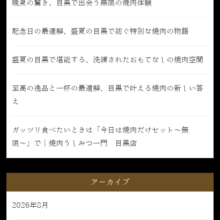
晩夏の驚き、目黒で出会う無限の焼肉体験
記念日の最適解、盛夏の目黒で紡ぐ特別な焼肉の物語
盛夏の目黒で堪能する、洗練されたおもてなしの焼肉空間
至高の逸品と一杯の最適解、目黒で叶える焼肉の新しい答
え
ガッツリ食べたいときは「今日は焼肉だけセット〜無
限〜」で｜焼肉うしみつ一門 目黒店
アーカイブ
2026年8月