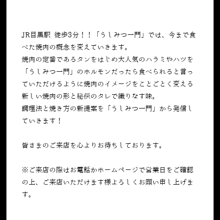
JR目黒駅 徒歩3分！！「うしみつ一門」では、今まで食
べた焼肉の概念を変えていきます。
焼肉の定番であるタンをはじめ大人気のハラミやハツを
「うしみつ一門」のホルモンだったら食べられると言っ
ていただけるように焼肉のイメージをことごとく変える
新しい焼肉の形と秘伝のタレで織りなす味。
調理法と焼き方の新提案を「うしみつ一門」から発信し
ていきます！
皆さまのご来店を心よりお待ちしております。
※ご来店の際はお電話かホームページで営業日をご確認
の上、ご来店いただけます様よろしくお願い申し上げま
す。