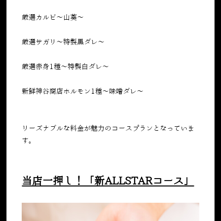
厳選カルビ～山葵～
厳選サガリ～特製黒ダレ～
厳選赤身
1
種～特製白ダレ～
新鮮神谷商店ホルモン
1
種～味噌ダレ～
リーズナブルな料金が魅力のコースプランとなっていま
す。
当店一押し！「新ALLSTARコース」