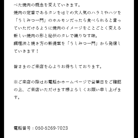
べた焼肉の概念を変えていきます。
焼肉の定番であるタンをはじめ大人気のハラミやハツを
「うしみつ一門」のホルモンだったら食べられると言っ
ていただけるように焼肉のイメージをことごとく変える
新しい焼肉の形と秘伝のタレで織りなす味。
調理法と焼き方の新提案を「うしみつ一門」から発信し
ていきます！
皆さまのご来店を心よりお待ちしております。
※ご来店の際はお電話かホームページで営業日をご確認
の上、ご来店いただけます様よろしくお願い申し上げま
す。
電話番号：050-5269-7023