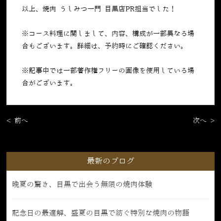
以上、焼肉 うしみつ一門 目黒店PR担当でした！
※コース料理に関しまして、内容、構成が一部異なる場
合もございます。詳細は、予約時にご確認ください。
※記事中では一部著作権フリーの画像を使用している場
合がございます。
< 前へ
次へ >
最新のブログ
晩夏の驚き、目黒で出会う無限の焼肉体験
記念日の最適解、盛夏の目黒で紡ぐ特別な焼肉の物語