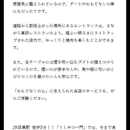
雰囲気に整えられているので、デートやおもてなしの席
にもぴったりです。
道路から数段上がった場所にあるエントランスは、さな
がら高級レストランのよう。程よい明るさにライトアッ
プされた店内で、ゆっくりと焼肉を楽しむことができま
す。
また、各テーブルには煙を吸い込むダクトが据えつけら
れているので、煙いのが苦手な人や、髪や服に匂いがこ
びりつくのを避けたい人も安心です。
「おもてなしの心」に支えられた当店のサービスを、ぜ
ひご体験ください。
JR目黒駅 徒歩3分！！「うしみつ一門」では、今まで食