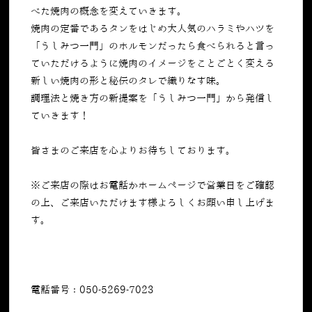
べた焼肉の概念を変えていきます。
焼肉の定番であるタンをはじめ大人気のハラミやハツを
「うしみつ一門」のホルモンだったら食べられると言っ
ていただけるように焼肉のイメージをことごとく変える
新しい焼肉の形と秘伝のタレで織りなす味。
調理法と焼き方の新提案を「うしみつ一門」から発信し
ていきます！
皆さまのご来店を心よりお待ちしております。
※ご来店の際はお電話かホームページで営業日をご確認
の上、ご来店いただけます様よろしくお願い申し上げま
す。
電話番号：050-5269-7023