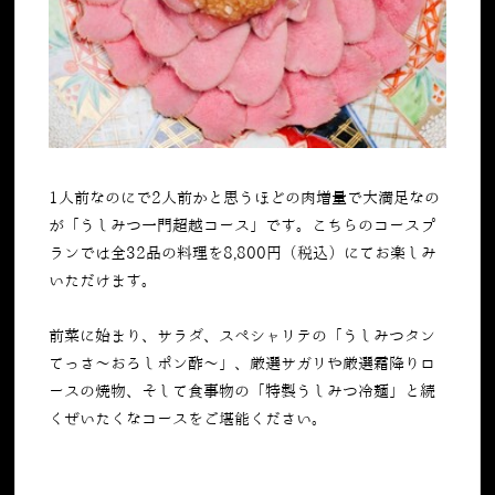
1人前なのにで
2
人前かと思うほどの肉増量で大満足なの
が「うしみつ一門超越コース」です。こちらのコースプ
ランでは全
32
品の料理を
8,800
円（税込）にてお楽しみ
いただけます。
前菜に始まり、サラダ、スペシャリテの「うしみつタン
てっさ～おろしポン酢～」、厳選サガリや厳選霜降りロ
ースの焼物、そして食事物の「特製うしみつ冷麺」と続
くぜいたくなコースをご堪能ください。