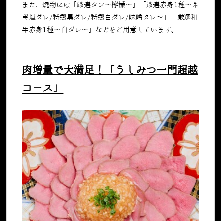
また、焼物には「厳選タン～檸檬～」「厳選赤身
1
種～ネ
ギ塩ダレ
/
特製黒ダレ
/
特製白ダレ
/
味噌タレ～」「厳選和
牛赤身
1
種～白ダレ～」などをご用意しています。
肉増量で大満足！「うしみつ一門超越
コース」