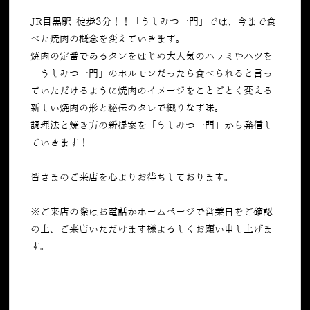
JR目黒駅 徒歩3分！！「うしみつ一門」では、今まで食
べた焼肉の概念を変えていきます。
焼肉の定番であるタンをはじめ大人気のハラミやハツを
「うしみつ一門」のホルモンだったら食べられると言っ
ていただけるように焼肉のイメージをことごとく変える
新しい焼肉の形と秘伝のタレで織りなす味。
調理法と焼き方の新提案を「うしみつ一門」から発信し
ていきます！
皆さまのご来店を心よりお待ちしております。
※ご来店の際はお電話かホームページで営業日をご確認
の上、ご来店いただけます様よろしくお願い申し上げま
す。