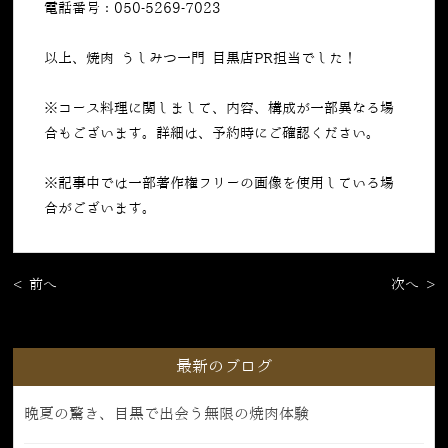
電話番号：050-5269-7023
以上、焼肉 うしみつ一門 目黒店PR担当でした！
※コース料理に関しまして、内容、構成が一部異なる場
合もございます。詳細は、予約時にご確認ください。
※記事中では一部著作権フリーの画像を使用している場
合がございます。
< 前へ
次へ >
最新のブログ
晩夏の驚き、目黒で出会う無限の焼肉体験