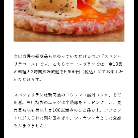
当店自慢の新商品も味わっていただけるのが「スペシャ
リテコース」です。こちらのコースプランでは、全
13
品
の料理と
2
時間飲み放題を
6,500
円（税込）にてお楽しみ
いただけます。
スペシャリテには新商品の「ウフマヨ雲丹ユッケ」をご
用意。当店特製のユッケに半熟卵をトッピングした、見
た目も味も美味しさ
100
点満点のひと品です。アクセン
トに加えられた刻み玉ねぎの、シャキシャキとした食感
もたまりません！