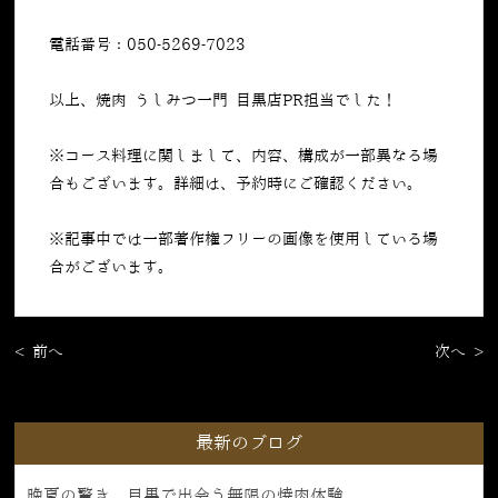
電話番号：050-5269-7023
以上、焼肉 うしみつ一門 目黒店PR担当でした！
※コース料理に関しまして、内容、構成が一部異なる場
合もございます。詳細は、予約時にご確認ください。
※記事中では一部著作権フリーの画像を使用している場
合がございます。
< 前へ
次へ >
最新のブログ
晩夏の驚き、目黒で出会う無限の焼肉体験