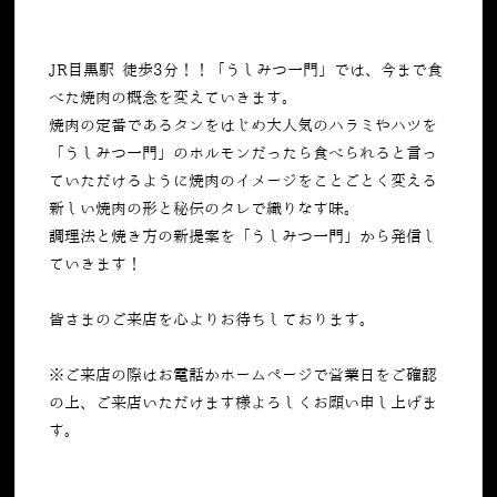
JR目黒駅 徒歩3分！！「うしみつ一門」では、今まで食
べた焼肉の概念を変えていきます。
焼肉の定番であるタンをはじめ大人気のハラミやハツを
「うしみつ一門」のホルモンだったら食べられると言っ
ていただけるように焼肉のイメージをことごとく変える
新しい焼肉の形と秘伝のタレで織りなす味。
調理法と焼き方の新提案を「うしみつ一門」から発信し
ていきます！
皆さまのご来店を心よりお待ちしております。
※ご来店の際はお電話かホームページで営業日をご確認
の上、ご来店いただけます様よろしくお願い申し上げま
す。