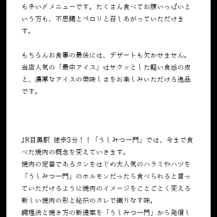
も多い〆メニューです。たくさん食べてお腹いっぱいと
いう方も、不思議とペロリと召しあがっていただけま
す。
もちろんお食事の最後には、デザートも欠かせません。
当店人気の「最中アイス」はサクッとした軽い食感の皮
と、濃厚なアイスの美味しさをお楽しみいただける逸品
です。
JR目黒駅 徒歩3分！！「うしみつ一門」では、今まで食
べた焼肉の概念を変えていきます。
焼肉の定番であるタンをはじめ大人気のハラミやハツを
「うしみつ一門」のホルモンだったら食べられると言っ
ていただけるように焼肉のイメージをことごとく変える
新しい焼肉の形と秘伝のタレで織りなす味。
調理法と焼き方の新提案を「うしみつ一門」から発信し