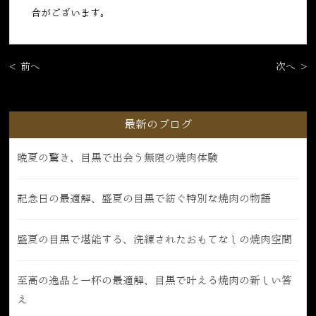
合がございます。
< 前へ
次へ >
最新のブログ
晩夏の驚き、目黒で出会う無限の焼肉体験
記念日の最適解、盛夏の目黒で紡ぐ特別な焼肉の物語
盛夏の目黒で堪能する、洗練されたおもてなしの焼肉空間
至高の逸品と一杯の最適解、目黒で叶える焼肉の新しい答
え