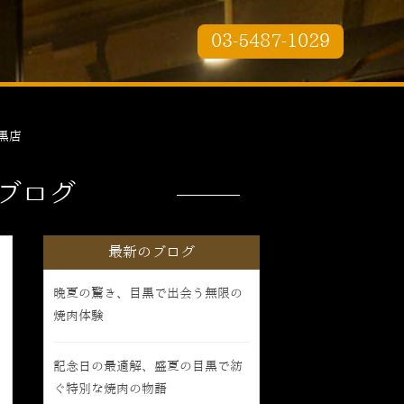
03-5487-1029
黒店
ブログ
最新のブログ
晩夏の驚き、目黒で出会う無限の
焼肉体験
記念日の最適解、盛夏の目黒で紡
ぐ特別な焼肉の物語