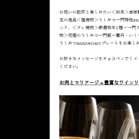
お祝いの乾杯と楽しみたい＜刺身＞香味
玉の逸品＜塩焼物＞うしみつ一門特性ann
ンド、＜タレ焼物＞厳選和牛1種〜一門
物＞究極のうしみつ一門飯〜雲丹・いく
うしみつanniversaryプレートをお楽
お好きなメッセージをチョコペンで！メ
ください。
お肉とマリアージュ豊富なワインリ