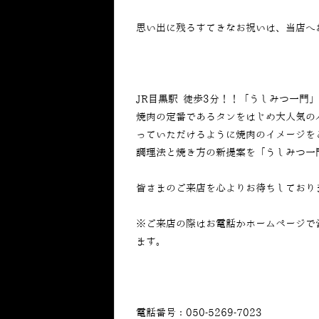
思い出に残るすてきなお祝いは、当店へ
JR目黒駅 徒歩3分！！「うしみつ一門
焼肉の定番であるタンをはじめ大人気の
っていただけるように焼肉のイメージを
調理法と焼き方の新提案を「うしみつ一
皆さまのご来店を心よりお待ちしており
※ご来店の際はお電話かホームページで
ます。
電話番号：050-5269-7023