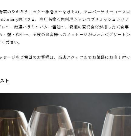
野菜のなめろうユッケ〜手巻き〜をはじめ、アニバーサリーコース目
iversary肉パフェ、当店名物＜肉料理＞ヒレのブリオッシュカツサ
ダレ〜・厳選ハラミ〜バター醤油〜、究極の贅沢食材が揃った＜食事
ら・蟹・和牛〜、主役のお客様へのメッセージがついた＜デザート＞
しみください。
ッセージをご希望のお客様は、当店スタッフまでお気軽にお申し付け
スト