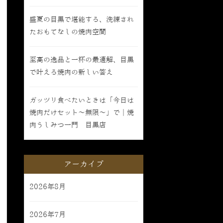
盛夏の目黒で堪能する、洗練され
たおもてなしの焼肉空間
至高の逸品と一杯の最適解、目黒
で叶える焼肉の新しい答え
ガッツリ食べたいときは「今日は
焼肉だけセット〜無限〜」で｜焼
肉うしみつ一門 目黒店
アーカイブ
2026年8月
2026年7月