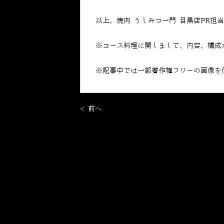
以上、焼肉 うしみつ一門 目黒店PR担
※コース料理に関しまして、内容、構成
※記事中では一部著作権フリーの画像を
< 前へ