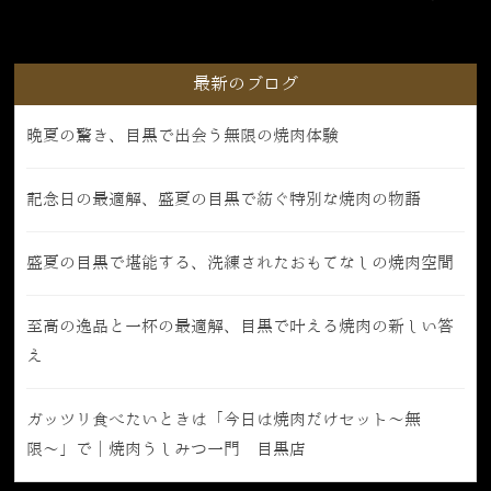
最新のブログ
晩夏の驚き、目黒で出会う無限の焼肉体験
記念日の最適解、盛夏の目黒で紡ぐ特別な焼肉の物語
盛夏の目黒で堪能する、洗練されたおもてなしの焼肉空間
至高の逸品と一杯の最適解、目黒で叶える焼肉の新しい答
え
ガッツリ食べたいときは「今日は焼肉だけセット〜無
限〜」で｜焼肉うしみつ一門 目黒店