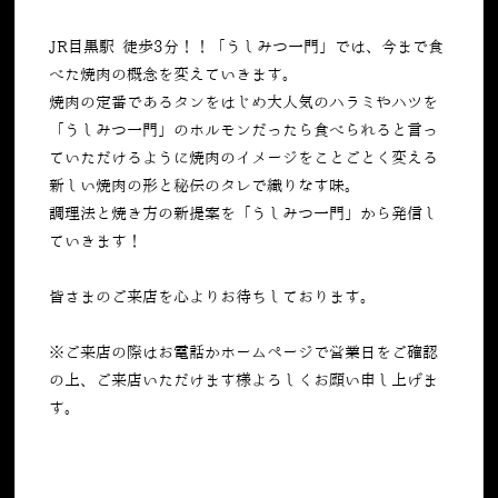
JR目黒駅 徒歩3分！！「うしみつ一門」では、今まで食
べた焼肉の概念を変えていきます。
焼肉の定番であるタンをはじめ大人気のハラミやハツを
「うしみつ一門」のホルモンだったら食べられると言っ
ていただけるように焼肉のイメージをことごとく変える
新しい焼肉の形と秘伝のタレで織りなす味。
調理法と焼き方の新提案を「うしみつ一門」から発信し
ていきます！
皆さまのご来店を心よりお待ちしております。
※ご来店の際はお電話かホームページで営業日をご確認
の上、ご来店いただけます様よろしくお願い申し上げま
す。