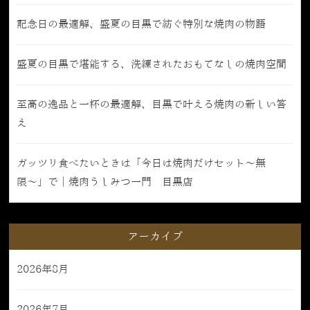
記念日の最適解、盛夏の目黒で紡ぐ特別な焼肉の物語
盛夏の目黒で堪能する、洗練されたおもてなしの焼肉空間
至高の逸品と一杯の最適解、目黒で叶える焼肉の新しい答
え
ガッツリ食べたいときは「今日は焼肉だけセット〜無
限〜」で｜焼肉うしみつ一門 目黒店
アーカイブ
2026年8月
2026年7月