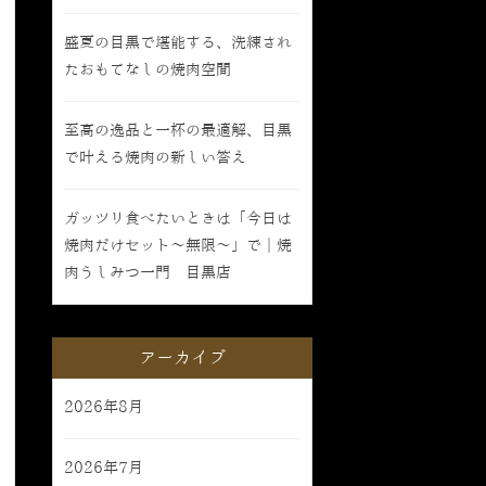
盛夏の目黒で堪能する、洗練され
たおもてなしの焼肉空間
至高の逸品と一杯の最適解、目黒
で叶える焼肉の新しい答え
ガッツリ食べたいときは「今日は
焼肉だけセット〜無限〜」で｜焼
肉うしみつ一門 目黒店
アーカイブ
2026年8月
2026年7月