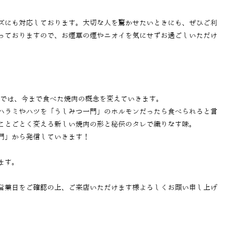
ズにも対応しております。大切な人を驚かせたいときにも、ぜひご利
っておりますので、お煙草の煙やニオイを気にせずお過ごしいただけ
」では、今まで食べた焼肉の概念を変えていきます。
ハラミやハツを「うしみつ一門」のホルモンだったら食べられると言
ことごとく変える新しい焼肉の形と秘伝のタレで織りなす味。
門」から発信していきます！
ます。
営業日をご確認の上、ご来店いただけます様よろしくお願い申し上げ