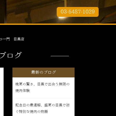
03-5487-1029
つ一門 目黒店
ブログ
最新のブログ
晩夏の驚き、目黒で出会う無限の
焼肉体験
記念日の最適解、盛夏の目黒で紡
ぐ特別な焼肉の物語