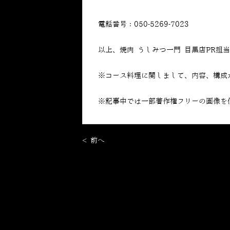
電話番号：050-5269-7023
以上、焼肉 うしみつ一門 目黒店PR担
※コース料理に関しまして、内容、構成
※記事中では一部著作権フリーの画像を
< 前へ