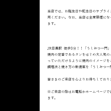
当店では、お誕生日や記念日のサプライ
用ください。なお、当店は全席禁煙にな
ます。
JR目黒駅 徒歩3分！！「うしみつ一門
焼肉の定番であるタンをはじめ大人気の
っていただけるように焼肉のイメージを
調理法と焼き方の新提案を「うしみつ一
皆さまのご来店を心よりお待ちしており
※ご来店の際はお電話かホームページで
ます。