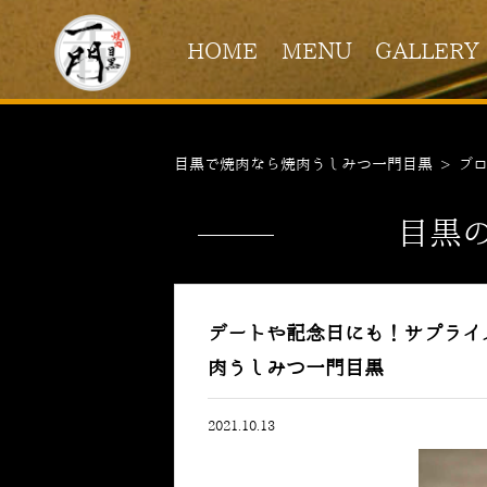
HOME
MENU
GALLERY
目黒で焼肉なら焼肉うしみつ一門目黒
>
ブ
目黒
デートや記念日にも！サプライ
肉うしみつ一門目黒
2021.10.13