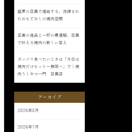
盛夏の目黒で堪能する、洗練され
たおもてなしの焼肉空間
至高の逸品と一杯の最適解、目黒
で叶える焼肉の新しい答え
ガッツリ食べたいときは「今日は
焼肉だけセット〜無限〜」で｜焼
肉うしみつ一門 目黒店
アーカイブ
2026年8月
2026年7月