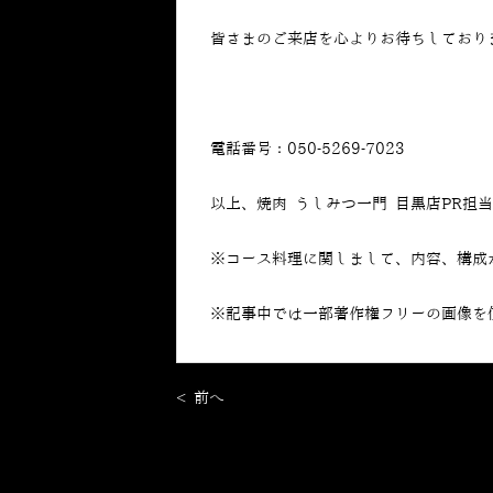
皆さまのご来店を心よりお待ちしており
電話番号：050-5269-7023
以上、焼肉 うしみつ一門 目黒店PR担
※コース料理に関しまして、内容、構成
※記事中では一部著作権フリーの画像を
< 前へ