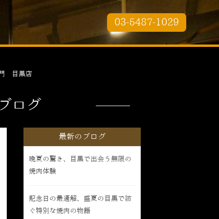
03-5487-1029
門 目黒店
ブログ
最新のブログ
晩夏の驚き、目黒で出会う無限の
焼肉体験
記念日の最適解、盛夏の目黒で紡
ぐ特別な焼肉の物語