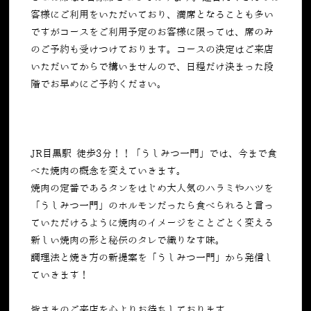
客様にご利用をいただいており、満席となることも多い
ですがコースをご利用予定のお客様に限っては、席のみ
のご予約も受けつけております。コースの決定はご来店
いただいてからで構いませんので、日程だけ決まった段
階でお早めにご予約ください。
JR目黒駅 徒歩3分！！「うしみつ一門」では、今まで食
べた焼肉の概念を変えていきます。
焼肉の定番であるタンをはじめ大人気のハラミやハツを
「うしみつ一門」のホルモンだったら食べられると言っ
ていただけるように焼肉のイメージをことごとく変える
新しい焼肉の形と秘伝のタレで織りなす味。
調理法と焼き方の新提案を「うしみつ一門」から発信し
ていきます！
皆さまのご来店を心よりお待ちしております。