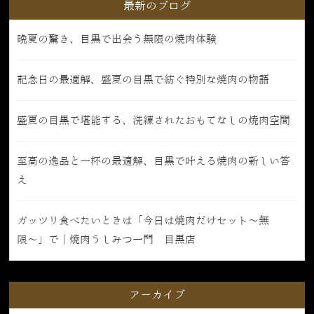
最新のブログ
晩夏の驚き、目黒で出会う無限の焼肉体験
記念日の最適解、盛夏の目黒で紡ぐ特別な焼肉の物語
盛夏の目黒で堪能する、洗練されたおもてなしの焼肉空間
至高の逸品と一杯の最適解、目黒で叶える焼肉の新しい答
え
ガッツリ食べたいときは「今日は焼肉だけセット〜無
限〜」で｜焼肉うしみつ一門 目黒店
アーカイブ