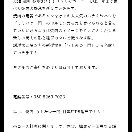
JR目黒駅 徒歩3分！！「うしみつ一門」では、今まで食
べた焼肉の概念を変えていきます。
焼肉の定番であるタンをはじめ大人気のハラミやハツを
「うしみつ一門」のホルモンだったら食べられると言っ
ていただけるように焼肉のイメージをことごとく変える
新しい焼肉の形と秘伝のタレで織りなす味。
調理法と焼き方の新提案を「うしみつ一門」から発信し
ていきます！
皆さまのご来店を心よりお待ちしております。
電話番号：050-5269-7023
以上、焼肉 うしみつ一門 目黒店PR担当でした！
※コース料理に関しまして、内容、構成が一部異なる場