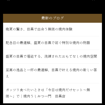
最新のブログ
晩夏の驚き、目黒で出会う無限の焼肉体験
記念日の最適解、盛夏の目黒で紡ぐ特別な焼肉の物語
盛夏の目黒で堪能する、洗練されたおもてなしの焼肉空間
至高の逸品と一杯の最適解、目黒で叶える焼肉の新しい答
え
ガッツリ食べたいときは「今日は焼肉だけセット〜無
限〜」で｜焼肉うしみつ一門 目黒店