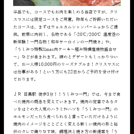
単品でも、コースでもお肉を楽しめる当店ですが、クリ
スマスには限定コースをご用意。昨年もご好評いただい
たコースは、まずはウェルカムシャンパーニュからご提
供。前菜に肉刺し、名物である「-20℃/200℃ 温度差の
新体験！一門名物！和牛サーロインの一門焼き」や、
「うしみつ特製Xmas肉ケーキ～極み特撰塩焼物盛合せ
～」などが含まれます。締めとデザートもしっかりつい
て、お一人様10,000円のリーズナブルさ！クリスマスに
は仕事がある！という方にも22日からご予約を受け付け
ております。
ＪＲ 目黒駅 徒歩3分！！うしみつ一門」では、今まで食
べた焼肉の概念を変えていきます。焼肉の定番であるタ
ンをはじめ大人気のハラミやハツを「うしみつ一門」の
ホルモンだったら食べられると言っていただけるように
焼肉のイメージをことごとく変える新しい焼肉の形と秘
伝のタレで織りなす味，調理法と焼き方の新提案を「う