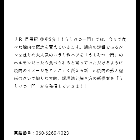
ＪＲ 目黒駅 徒歩3分！！うしみつ一門」では、今まで食
べた焼肉の概念を変えていきます。焼肉の定番であるタ
ンをはじめ大人気のハラミやハツを「うしみつ一門」の
ホルモンだったら食べられると言っていただけるように
焼肉のイメージをことごとく変える新しい焼肉の形と秘
伝のタレで織りなす味，調理法と焼き方の新提案を「う
しみつ一門」から発信していきます！
電話番号：050-5269-7023