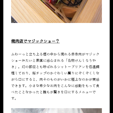
焼肉店でマジックショー？
ふわーっと立ち上る煙の中から現れる赤身肉がマジック
ショーみたいと素直に感心される「名物けんしろうや
き」。幻の部位とも呼ばれるシャトーブリアンを低温調
理しており、桜チップのかぐわしい薫りにぞくぞくしな
がら口にすると、肉そのものがいかに極上なのかが実感
できます。小さな希少なお肉をこんなに感動をもって食
べたことなかったと誰もが驚きを口にするメニュ―で
す。