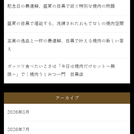
記念日の最適解、盛夏の目黒で紡ぐ特別な焼肉の物語
盛夏の目黒で堪能する、洗練されたおもてなしの焼肉空間
至高の逸品と一杯の最適解、目黒で叶える焼肉の新しい答
え
ガッツリ食べたいときは「今日は焼肉だけセット〜無
限〜」で｜焼肉うしみつ一門 目黒店
アーカイブ
2026年8月
2026年7月