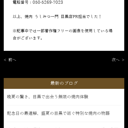
電話番号：050-5269-7023
以上、焼肉 うしみつ一門 目黒店PR担当でした！
※記事中では一部著作権フリーの画像を使用している場
合がございます。
< 前へ
次へ >
最新のブログ
晩夏の驚き、目黒で出会う無限の焼肉体験
記念日の最適解、盛夏の目黒で紡ぐ特別な焼肉の物語